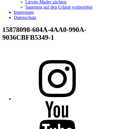
Lievito Madre züchten
Sauerteig auf den Urlaub vorbereiten
Impressum
Datenschutz
15878098-604A-4AA0-990A-
9036CBFB5349-1
Folge
mir
auf
Instagram
Folge
mir
auf
YouTube