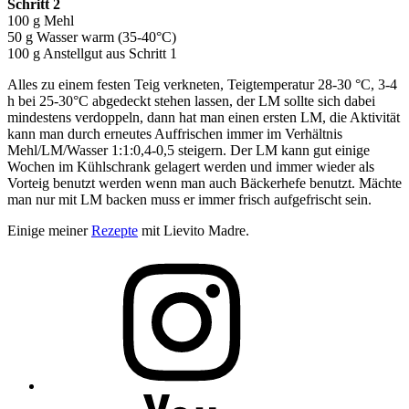
Schritt 2
100 g Mehl
50 g Wasser warm (35-40°C)
100 g Anstellgut aus Schritt 1
Alles zu einem festen Teig verkneten, Teigtemperatur 28-30 °C, 3-4
h bei 25-30°C abgedeckt stehen lassen, der LM sollte sich dabei
mindestens verdoppeln, dann hat man einen ersten LM, die Aktivität
kann man durch erneutes Auffrischen immer im Verhältnis
Mehl/LM/Wasser 1:1:0,4-0,5 steigern. Der LM kann gut einige
Wochen im Kühlschrank gelagert werden und immer wieder als
Vorteig benutzt werden wenn man auch Bäckerhefe benutzt. Mächte
man nur mit LM backen muss er immer frisch aufgefrischt sein.
Einige meiner
Rezepte
mit Lievito Madre.
Folge
mir
auf
Instagram
Folge