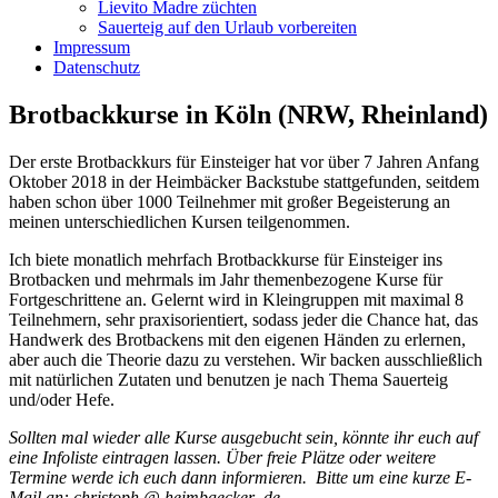
Lievito Madre züchten
Sauerteig auf den Urlaub vorbereiten
Impressum
Datenschutz
Brotbackkurse in Köln (NRW, Rheinland)
Der erste Brotbackkurs für Einsteiger hat vor über 7 Jahren Anfang
Oktober 2018 in der Heimbäcker Backstube stattgefunden, seitdem
haben schon über 1000 Teilnehmer mit großer Begeisterung an
meinen unterschiedlichen Kursen teilgenommen.
Ich biete monatlich mehrfach Brotbackkurse für Einsteiger ins
Brotbacken und mehrmals im Jahr themenbezogene Kurse für
Fortgeschrittene an. Gelernt wird in Kleingruppen mit maximal 8
Teilnehmern, sehr praxisorientiert, sodass jeder die Chance hat, das
Handwerk des Brotbackens mit den eigenen Händen zu erlernen,
aber auch die Theorie dazu zu verstehen. Wir backen ausschließlich
mit natürlichen Zutaten und benutzen je nach Thema Sauerteig
und/oder Hefe.
Sollten mal wieder alle Kurse ausgebucht sein, könnte ihr euch auf
eine Infoliste eintragen lassen. Über freie Plätze oder weitere
Termine werde ich euch dann informieren. Bitte um eine kurze E-
Mail an: christoph @ heimbaecker .de