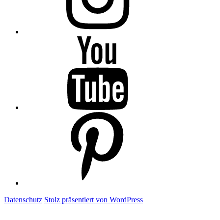
Folge
mir
auf
YouTube
Folge
mir
auf
Pinterest
Datenschutz
Stolz präsentiert von WordPress