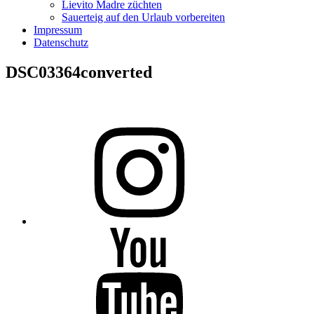
Lievito Madre züchten
Sauerteig auf den Urlaub vorbereiten
Impressum
Datenschutz
DSC03364converted
Folge
mir
auf
Instagram
Folge
mir
auf
YouTube