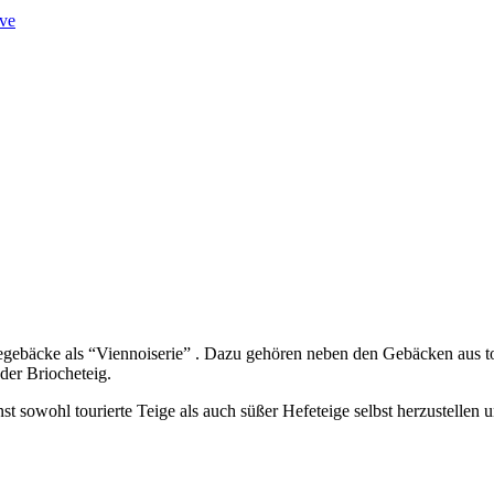
ve
gebäcke als “Viennoiserie” . Dazu gehören neben den Gebäcken aus tour
der Briocheteig.
rnst sowohl tourierte Teige als auch süßer Hefeteige selbst herzustell