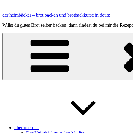
Zum
Inhalt
der heimbäcker – brot backen und brotbackkurse in deutz
springen
Willst du gutes Brot selber backen, dann findest du bei mir die Reze
über mich …
Der Heimbäcker in den Medien