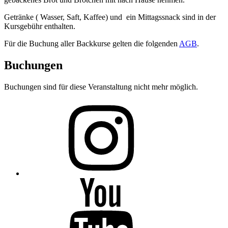
Getränke ( Wasser, Saft, Kaffee) und ein Mittagssnack sind in der
Kursgebühr enthalten.
Für die Buchung aller Backkurse gelten die folgenden
AGB
.
Buchungen
Buchungen sind für diese Veranstaltung nicht mehr möglich.
Folge
mir
auf
Instagram
Folge
mir
auf
YouTube