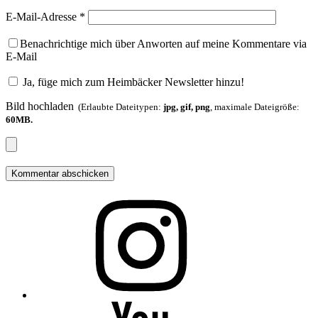
E-Mail-Adresse
*
Benachrichtige mich über Anworten auf meine Kommentare via
E-Mail
Ja, füge mich zum Heimbäcker Newsletter hinzu!
Bild hochladen
(Erlaubte Dateitypen:
jpg, gif, png
, maximale Dateigröße:
60MB.
Folge
mir
auf
Instagram
Folge