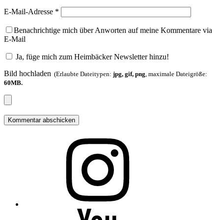
E-Mail-Adresse
*
Benachrichtige mich über Anworten auf meine Kommentare via
E-Mail
Ja, füge mich zum Heimbäcker Newsletter hinzu!
Bild hochladen
(Erlaubte Dateitypen:
jpg, gif, png
, maximale Dateigröße:
60MB.
Folge
mir
auf
Instagram
Folge