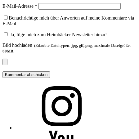
E-Mail-Adresse
*
Benachrichtige mich über Anworten auf meine Kommentare via
E-Mail
Ja, füge mich zum Heimbäcker Newsletter hinzu!
Bild hochladen
(Erlaubte Dateitypen:
jpg, gif, png
, maximale Dateigröße:
60MB.
Folge
mir
auf
Instagram
Folge
mir