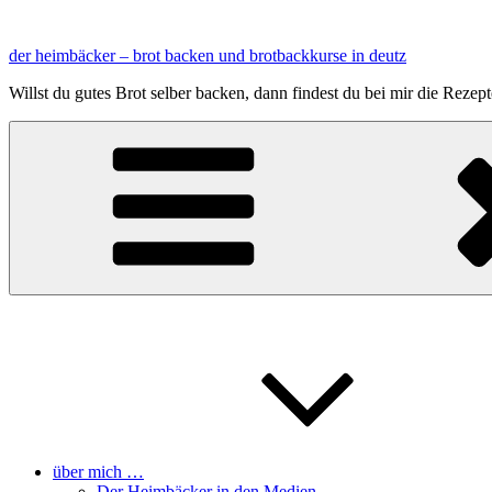
Zum
Inhalt
der heimbäcker – brot backen und brotbackkurse in deutz
springen
Willst du gutes Brot selber backen, dann findest du bei mir die Reze
über mich …
Der Heimbäcker in den Medien