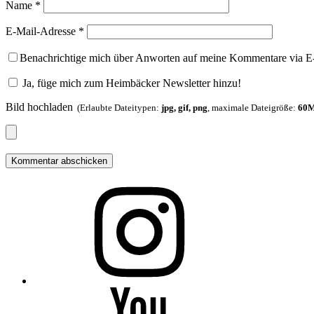
Name
*
E-Mail-Adresse
*
Benachrichtige mich über Anworten auf meine Kommentare via E
Ja, füge mich zum Heimbäcker Newsletter hinzu!
Bild hochladen
(Erlaubte Dateitypen:
jpg, gif, png
, maximale Dateigröße:
60M
Folge
mir
auf
Instagram
Folge
mir