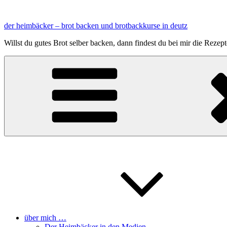
Zum
Inhalt
der heimbäcker – brot backen und brotbackkurse in deutz
springen
Willst du gutes Brot selber backen, dann findest du bei mir die Reze
über mich …
Der Heimbäcker in den Medien