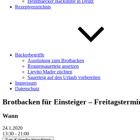
Heimbaecker Backstube in Deutz
Rezeptverzeichnis
Bäckerbegriffe
Ausrüstung zum Brotbacken
Roggensauerteig ansetzen
Lievito Madre züchten
Sauerteig auf den Urlaub vorbereiten
Impressum
Datenschutz
Brotbacken für Einsteiger – Freitagstermi
Wann
24.1.2020
13:30 - 21:00
Zum Kalender hinzufügen