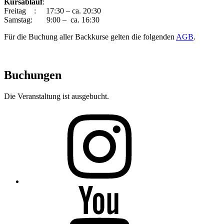
Kursablauf
:
Freitag : 17:30 – ca. 20:30
Samstag: 9:00 – ca. 16:30
Für die Buchung aller Backkurse gelten die folgenden
AGB
.
Buchungen
Die Veranstaltung ist ausgebucht.
Folge
mir
auf
Instagram
Folge
mir
auf
YouTube