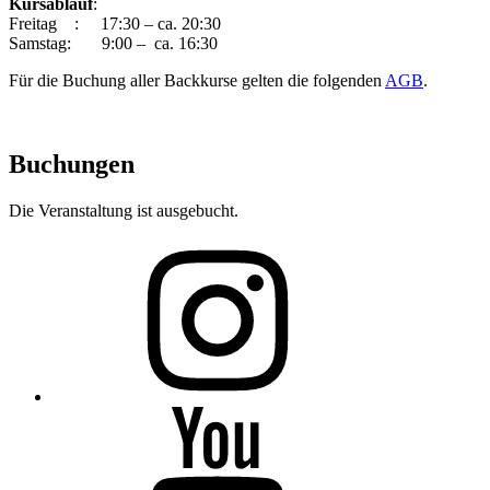
Kursablauf
:
Freitag : 17:30 – ca. 20:30
Samstag: 9:00 – ca. 16:30
Für die Buchung aller Backkurse gelten die folgenden
AGB
.
Buchungen
Die Veranstaltung ist ausgebucht.
Folge
mir
auf
Instagram
Folge
mir
auf
YouTube