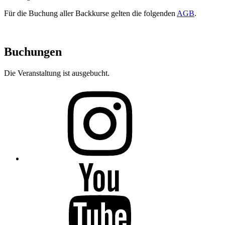
Für die Buchung aller Backkurse gelten die folgenden
AGB
.
Buchungen
Die Veranstaltung ist ausgebucht.
Folge
mir
auf
Instagram
Folge
mir
auf
YouTube