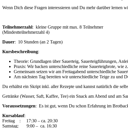
Wenn Dich diese Fragen interessieren und Du mehr darüber lernen will
Teilnehmerzahl
: kleine Gruppe mit max. 8 Teilnehmer
(Mindestteilnehmerzahl 4)
Dauer
: 10 Stunden (an 2 Tagen)
Kursbeschreibung
:
Theorie: Grundlagen über Sauerteig, Sauerteigführungen, Anle
Praxis: Wir backen unterschiedliche reine Sauerteigbrote, wie 
Gemeinsam setzen wir am Freitagabend unterschiedliche Sauerte
Am nächsten Tag bereiten wir unterschiedliche Teige zu und Du l
Du erhältst ein Skript inkl. aller Rezepte und kannst natürlich die s
Getränke (Wasser, Saft, Kaffee, Tee) ein Snack am Abend und am Sam
Voraussetzungen
: Es ist gut, wenn Du schon Erfahrung im Brotbacke
Kursablauf
:
Freitag : 17:30 – ca. 20:30
Samstag: 9:00 – ca. 16:30