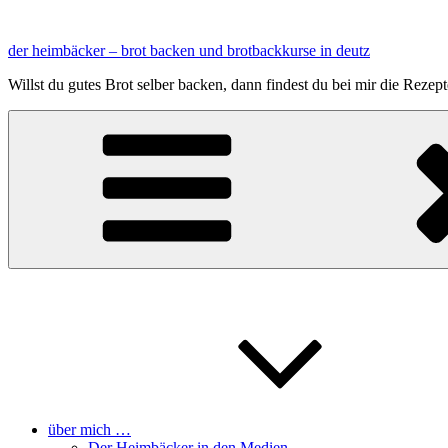
Zum
Inhalt
der heimbäcker – brot backen und brotbackkurse in deutz
springen
Willst du gutes Brot selber backen, dann findest du bei mir die Reze
über mich …
Der Heimbäcker in den Medien