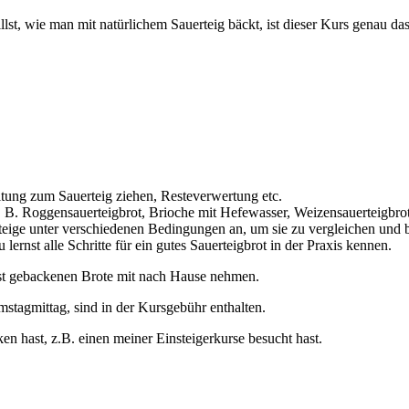
st, wie man mit natürlichem Sauerteig bäckt, ist dieser Kurs genau das
itung zum Sauerteig ziehen, Resteverwertung etc.
z. B. Roggensauerteigbrot, Brioche mit Hefewasser, Weizensauerteigbro
ige unter verschiedenen Bedingungen an, um sie zu vergleichen und be
ernst alle Schritte für ein gutes Sauerteigbrot in der Praxis kennen.
elbst gebackenen Brote mit nach Hause nehmen.
stagmittag, sind in der Kursgebühr enthalten.
n hast, z.B. einen meiner Einsteigerkurse besucht hast.