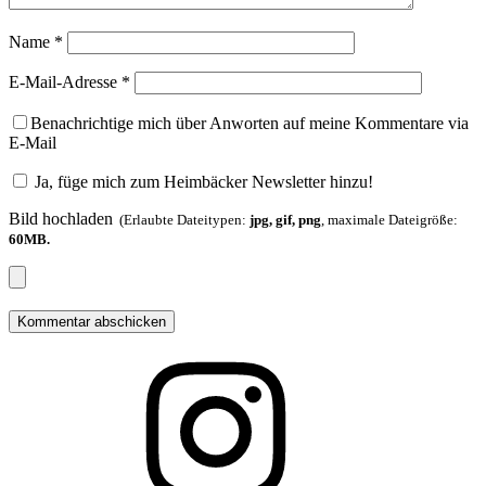
Name
*
E-Mail-Adresse
*
Benachrichtige mich über Anworten auf meine Kommentare via
E-Mail
Ja, füge mich zum Heimbäcker Newsletter hinzu!
Bild hochladen
(Erlaubte Dateitypen:
jpg, gif, png
, maximale Dateigröße:
60MB.
Folge
mir
auf
Instagram