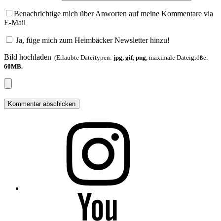
Benachrichtige mich über Anworten auf meine Kommentare via
E-Mail
Ja, füge mich zum Heimbäcker Newsletter hinzu!
Bild hochladen
(Erlaubte Dateitypen:
jpg, gif, png
, maximale Dateigröße:
60MB.
Folge
mir
auf
Instagram
Folge
mir
auf