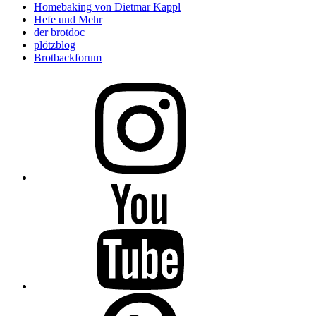
Homebaking von Dietmar Kappl
Hefe und Mehr
der brotdoc
plötzblog
Brotbackforum
Folge
mir
auf
Instagram
Folge
mir
auf
YouTube
Folge
mir