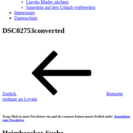
Lievito Madre züchten
Sauerteig auf den Urlaub vorbereiten
Impressum
Datenschutz
DSC02753converted
Beitragsnavigation
Vorheriger
Beitrag
Zurück
Baguette
rustique au Levain
Trage Dich in mein Newsletter ein und du verpasst keinen neuen Artikel mehr:
Anmeldung
zum Newsletter
Heimbaecker Suche