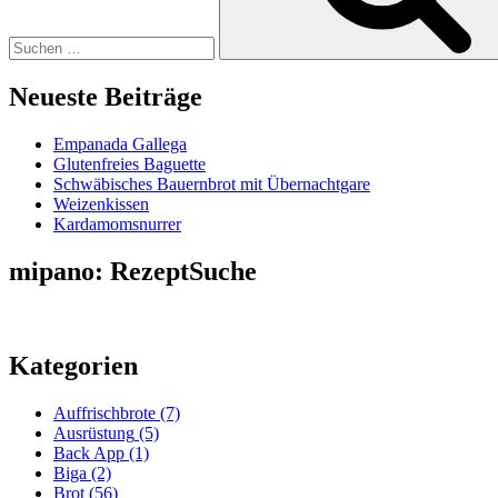
Neueste Beiträge
Empanada Gallega
Glutenfreies Baguette
Schwäbisches Bauernbrot mit Übernachtgare
Weizenkissen
Kardamomsnurrer
mipano: RezeptSuche
Kategorien
Auffrischbrote
(7)
Ausrüstung
(5)
Back App
(1)
Biga
(2)
Brot
(56)