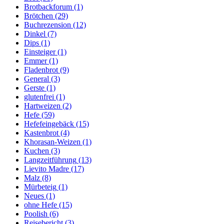
Brotbackforum
(1)
Brötchen
(29)
Buchrezension
(12)
Dinkel
(7)
Dips
(1)
Einsteiger
(1)
Emmer
(1)
Fladenbrot
(9)
General
(3)
Gerste
(1)
glutenfrei
(1)
Hartweizen
(2)
Hefe
(59)
Hefefeingebäck
(15)
Kastenbrot
(4)
Khorasan-Weizen
(1)
Kuchen
(3)
Langzeitführung
(13)
Lievito Madre
(17)
Malz
(8)
Mürbeteig
(1)
Neues
(1)
ohne Hefe
(15)
Poolish
(6)
Reisebericht
(3)