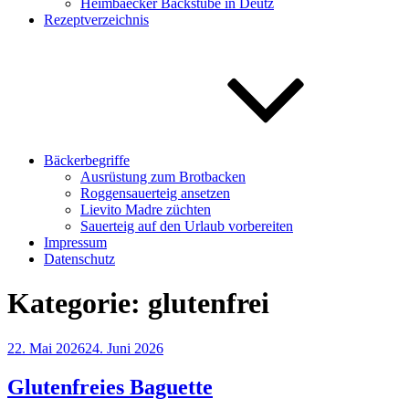
Heimbaecker Backstube in Deutz
Rezeptverzeichnis
Bäckerbegriffe
Ausrüstung zum Brotbacken
Roggensauerteig ansetzen
Lievito Madre züchten
Sauerteig auf den Urlaub vorbereiten
Impressum
Datenschutz
Kategorie:
glutenfrei
Veröffentlicht
22. Mai 2026
24. Juni 2026
am
Glutenfreies Baguette