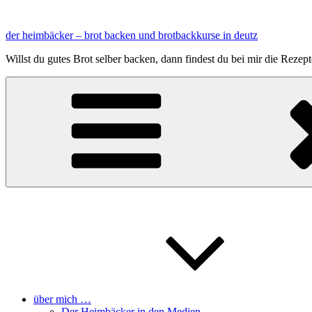
Zum
Inhalt
der heimbäcker – brot backen und brotbackkurse in deutz
springen
Willst du gutes Brot selber backen, dann findest du bei mir die Reze
über mich …
Der Heimbäcker in den Medien