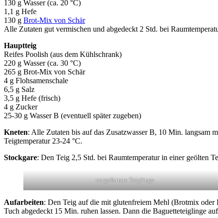
130 g Wasser (ca. 20 °C)
1,1 g Hefe
130 g
Brot-Mix von Schär
Alle Zutaten gut vermischen und abgedeckt 2 Std. bei Raumtemperatur
Hauptteig
Reifes Poolish (aus dem Kühlschrank)
220 g Wasser (ca. 30 °C)
265 g Brot-Mix von Schär
4 g Flohsamenschale
6,5 g Salz
3,5 g Hefe (frisch)
4 g Zucker
25-30 g Wasser B (eventuell später zugeben)
Kneten
: Alle Zutaten bis auf das Zusatzwasser B, 10 Min. langsam mi
Teigtemperatur 23-24 °C.
Stockgare
: Den Teig 2,5 Std. bei Raumtemperatur in einer geölten 
vorgeformte Teiglinge
Aufarbeiten
: Den Teig auf die mit glutenfreiem Mehl (Brotmix oder 
Tuch abgedeckt 15 Min. ruhen lassen. Dann die Baguetteteiglinge auf