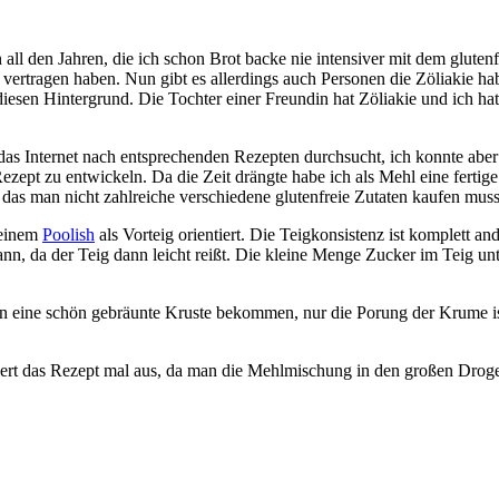
n all den Jahren, die ich schon Brot backe nie intensiver mit dem glute
 vertragen haben. Nun gibt es allerdings auch Personen die Zöliakie h
 diesen Hintergrund. Die Tochter einer Freundin hat Zöliakie und ich hatt
al das Internet nach entsprechenden Rezepten durchsucht, ich konnte ab
zept zu entwickeln. Da die Zeit drängte habe ich als Mehl eine fertige
 das man nicht zahlreiche verschiedene glutenfreie Zutaten kaufen muss
 einem
Poolish
als Vorteig orientiert. Die Teigkonsistenz ist komplett and
n, da der Teig dann leicht reißt. Die kleine Menge Zucker im Teig un
en eine schön gebräunte Kruste bekommen, nur die Porung der Krume is
biert das Rezept mal aus, da man die Mehlmischung in den großen Drog