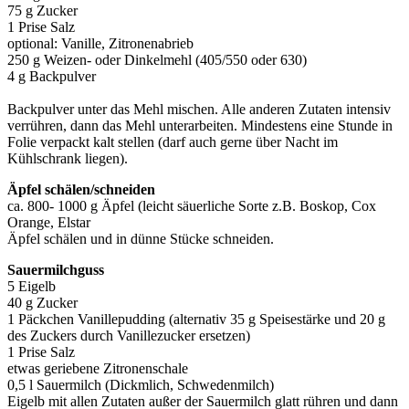
75 g Zucker
1 Prise Salz
optional: Vanille, Zitronenabrieb
250 g Weizen- oder Dinkelmehl (405/550 oder 630)
4 g Backpulver
Backpulver unter das Mehl mischen. Alle anderen Zutaten intensiv
verrühren, dann das Mehl unterarbeiten. Mindestens eine Stunde in
Folie verpackt kalt stellen (darf auch gerne über Nacht im
Kühlschrank liegen).
Äpfel schälen/schneiden
ca. 800- 1000 g Äpfel (leicht säuerliche Sorte z.B. Boskop, Cox
Orange, Elstar
Äpfel schälen und in dünne Stücke schneiden.
Sauermilchguss
5 Eigelb
40 g Zucker
1 Päckchen Vanillepudding (alternativ 35 g Speisestärke und 20 g
des Zuckers durch Vanillezucker ersetzen)
1 Prise Salz
etwas geriebene Zitronenschale
0,5 l Sauermilch (Dickmlich, Schwedenmilch)
Eigelb mit allen Zutaten außer der Sauermilch glatt rühren und dann