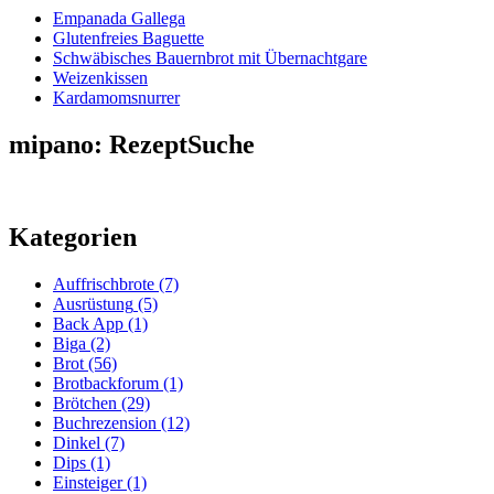
Empanada Gallega
Glutenfreies Baguette
Schwäbisches Bauernbrot mit Übernachtgare
Weizenkissen
Kardamomsnurrer
mipano: RezeptSuche
Kategorien
Auffrischbrote
(7)
Ausrüstung
(5)
Back App
(1)
Biga
(2)
Brot
(56)
Brotbackforum
(1)
Brötchen
(29)
Buchrezension
(12)
Dinkel
(7)
Dips
(1)
Einsteiger
(1)