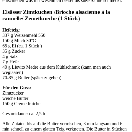
entschieden was mir wesentlich besser als süße Sahne schmeckt.
Elsässer Zimtkuchen /Brioche alsacienne à la
cannelle/ Zemetkueche (1 Stück)
Hefeteig
:
337 g Weizenmehl 550
150 g Milch 30°C
65 g Ei (ca. 1 Stück )
35 g Zucker
4 g Salz
7 g Hefe
40 g Lievito Madre aus dem Kühlschrank (kann man auch
weglassen)
70-85 g Butter (später zugeben)
Für den Guss:
Zimtzucker
weiche Butter
150 g Creme fraiche
Gesamtdauer: ca. 2,5 h
Alle Zutaten bis auf die Butter vermischen, 3 min langsam und 6
min schnell zu einem glatten Teig verkneten. Die Butter in Stücken