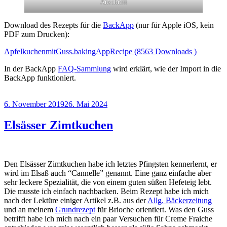
Anschnitt
Download des Rezepts für die
BackApp
(nur für Apple iOS, kein
PDF zum Drucken):
ApfelkuchenmitGuss.bakingAppRecipe (8563 Downloads )
In der BackApp
FAQ-Sammlung
wird erklärt, wie der Import in die
BackApp funktioniert.
Veröffentlicht
6. November 2019
26. Mai 2024
am
Elsässer Zimtkuchen
Den Elsässer Zimtkuchen habe ich letztes Pfingsten kennerlernt, er
wird im Elsaß auch “Cannelle” genannt. Eine ganz einfache aber
sehr leckere Spezialität, die von einem guten süßen Hefeteig lebt.
Die musste ich einfach nachbacken. Beim Rezept habe ich mich
nach der Lektüre einiger Artikel z.B. aus der
Allg. Bäckerzeitung
und an meinem
Grundrezept
für Brioche orientiert. Was den Guss
betrifft habe ich mich nach ein paar Versuchen für Creme Fraiche