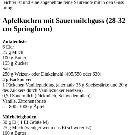
leichter ist und eine angenehme feine Säurenote mit in den Guss
bringt.
Apfelkuchen mit Sauermilchguss (28-32
cm Springform)
Zutatenliste
6 Eier
25 g Milch
100 g Butter
155 g Zucker
Salz
250 g Weizen- oder Dinkelmehl (405/550 oder 630)
4 g Backpulver
1 Päckchen Vanillepudding (alternativ 35 g Speisestärke und 20 g
des Zuckers durch Vanillezucker ersetzen)
0,5 l Sauermilch (Dickmlich, Schwedenmilch)
Vanille, Zitronenabrieb
ca. 800- 1000 g Äpfel
Mürbeteigboden
50 g Ei ( 1 EI Größe M)
25 g Milch (weniger wenn das Ei schwerer ist)
100 g Butter