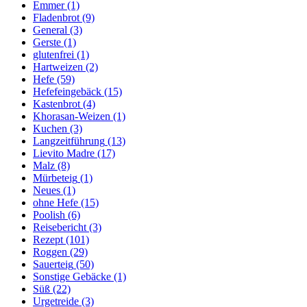
Emmer
(1)
Fladenbrot
(9)
General
(3)
Gerste
(1)
glutenfrei
(1)
Hartweizen
(2)
Hefe
(59)
Hefefeingebäck
(15)
Kastenbrot
(4)
Khorasan-Weizen
(1)
Kuchen
(3)
Langzeitführung
(13)
Lievito Madre
(17)
Malz
(8)
Mürbeteig
(1)
Neues
(1)
ohne Hefe
(15)
Poolish
(6)
Reisebericht
(3)
Rezept
(101)
Roggen
(29)
Sauerteig
(50)
Sonstige Gebäcke
(1)
Süß
(22)
Urgetreide
(3)