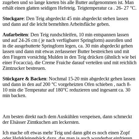
zugeben und so lange kneten bis alle Butter aufgenommen ist. Man
erhält einen glatten seidigen Hefeteig. Teigtemperatur ca . 26- 27 °C.
Stockgare
: Den Teig abgedeckt 45 min abgedeckt stehen lassen
und dann auf die leicht bemehlten Arbeitsfläche geben.
Aufarbeiten
: Den Teig rundschleifen, 10 min entspannen lassen
und auf 24-26 cm ( je nach verfügbarer Springform) ausrollen und
in die ausgebutterte Springform legen, ca. 30 min abgedeckt gehen
lassen und dann mit etwas zerlassener Butter bestreichen und mit
den Fingern vorsichtig Mulden in den Teig drücken (ähnlich wie bei
einer Focaccia), die Creme Fraiche darauf verteilen und mit reichlich
Zimtzucker bestreuen.
Stückgare &
Backen
: Nochmal 15-20 min abgedeckt gehen lassen
und dann in den auf 200 °C vorgeheizten Ofen schieben , nach 8-
10 min die Temperatur auf 180°C reduzieren und ingesamt ca. 30
min backen.
Am besten direkt nach dem Auskühlen verspeisen, dann schmeckt
der Elsässer Zimtkuchen am leckersten.
Ich mache oft etwas mehr Teig und dann gibt es noch einen Zopf
oder Hefekleingebäck dazu, das man ja auch wunderbar einfrieren