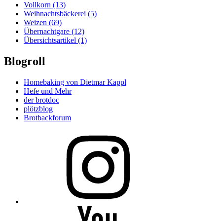
Vollkorn
(13)
Weihnachtsbäckerei
(5)
Weizen
(69)
Übernachtgare
(12)
Übersichtsartikel
(1)
Blogroll
Homebaking von Dietmar Kappl
Hefe und Mehr
der brotdoc
plötzblog
Brotbackforum
Folge
mir
auf
Instagram
Folge
mir