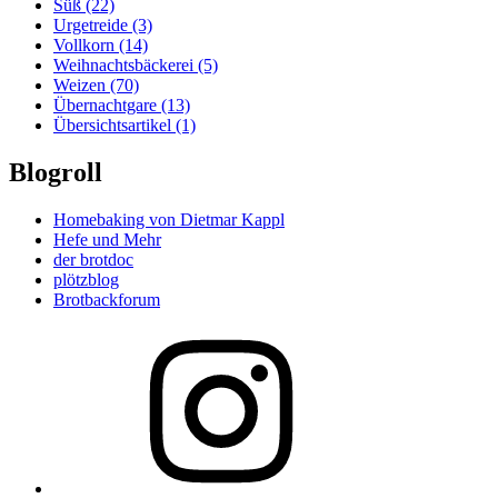
Süß
(22)
Urgetreide
(3)
Vollkorn
(14)
Weihnachtsbäckerei
(5)
Weizen
(70)
Übernachtgare
(13)
Übersichtsartikel
(1)
Blogroll
Homebaking von Dietmar Kappl
Hefe und Mehr
der brotdoc
plötzblog
Brotbackforum
Folge
mir
auf
Instagram