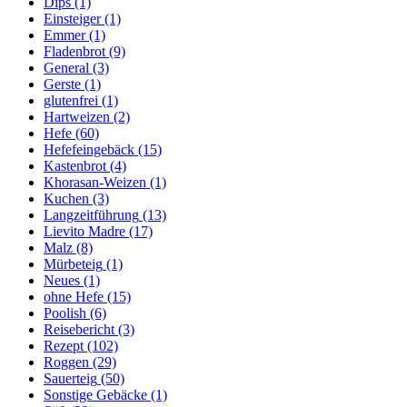
Dips
(1)
Einsteiger
(1)
Emmer
(1)
Fladenbrot
(9)
General
(3)
Gerste
(1)
glutenfrei
(1)
Hartweizen
(2)
Hefe
(60)
Hefefeingebäck
(15)
Kastenbrot
(4)
Khorasan-Weizen
(1)
Kuchen
(3)
Langzeitführung
(13)
Lievito Madre
(17)
Malz
(8)
Mürbeteig
(1)
Neues
(1)
ohne Hefe
(15)
Poolish
(6)
Reisebericht
(3)
Rezept
(102)
Roggen
(29)
Sauerteig
(50)
Sonstige Gebäcke
(1)