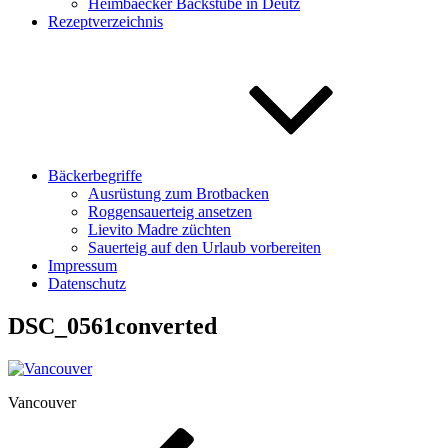
Heimbaecker Backstube in Deutz
Rezeptverzeichnis
Bäckerbegriffe
Ausrüstung zum Brotbacken
Roggensauerteig ansetzen
Lievito Madre züchten
Sauerteig auf den Urlaub vorbereiten
Impressum
Datenschutz
DSC_0561converted
Vancouver
Beitragsnavigation
Vorheriger