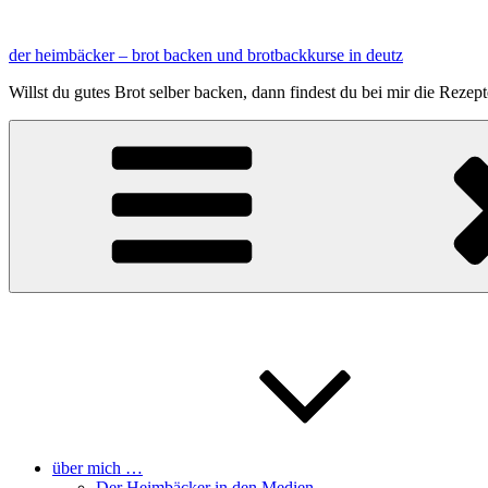
Zum
Inhalt
der heimbäcker – brot backen und brotbackkurse in deutz
springen
Willst du gutes Brot selber backen, dann findest du bei mir die Reze
über mich …
Der Heimbäcker in den Medien