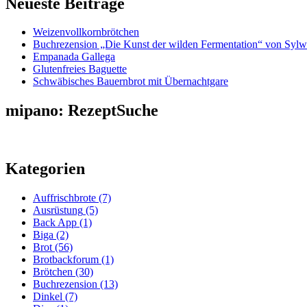
Neueste Beiträge
Weizenvollkornbrötchen
Buchrezension „Die Kunst der wilden Fermentation“ von Sylw
Empanada Gallega
Glutenfreies Baguette
Schwäbisches Bauernbrot mit Übernachtgare
mipano: RezeptSuche
Kategorien
Auffrischbrote
(7)
Ausrüstung
(5)
Back App
(1)
Biga
(2)
Brot
(56)
Brotbackforum
(1)
Brötchen
(30)
Buchrezension
(13)
Dinkel
(7)