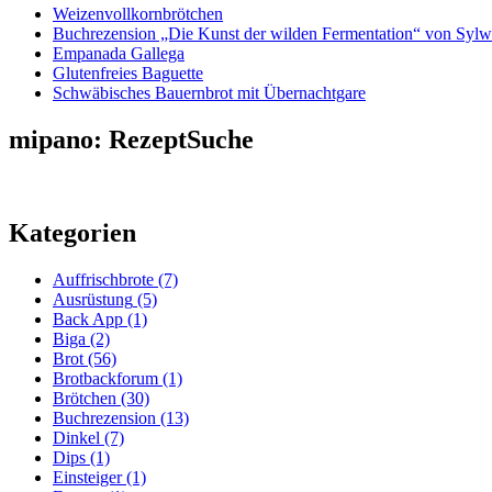
Weizenvollkornbrötchen
Buchrezension „Die Kunst der wilden Fermentation“ von Sylw
Empanada Gallega
Glutenfreies Baguette
Schwäbisches Bauernbrot mit Übernachtgare
mipano: RezeptSuche
Kategorien
Auffrischbrote
(7)
Ausrüstung
(5)
Back App
(1)
Biga
(2)
Brot
(56)
Brotbackforum
(1)
Brötchen
(30)
Buchrezension
(13)
Dinkel
(7)
Dips
(1)
Einsteiger
(1)