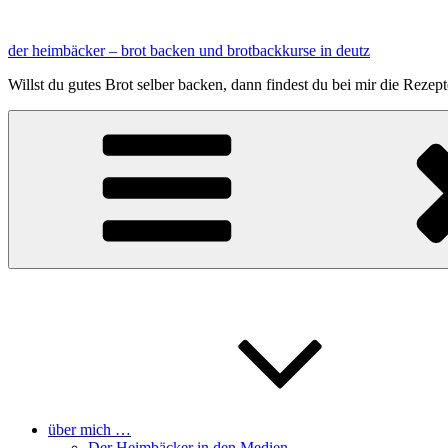
Zum
Inhalt
der heimbäcker – brot backen und brotbackkurse in deutz
springen
Willst du gutes Brot selber backen, dann findest du bei mir die Reze
über mich …
Der Heimbäcker in den Medien