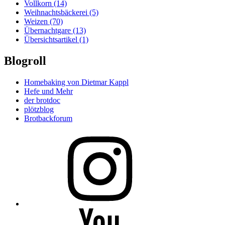
Vollkorn
(14)
Weihnachtsbäckerei
(5)
Weizen
(70)
Übernachtgare
(13)
Übersichtsartikel
(1)
Blogroll
Homebaking von Dietmar Kappl
Hefe und Mehr
der brotdoc
plötzblog
Brotbackforum
Folge
mir
auf
Instagram
Folge
mir