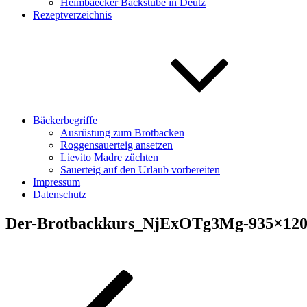
Heimbaecker Backstube in Deutz
Rezeptverzeichnis
Bäckerbegriffe
Ausrüstung zum Brotbacken
Roggensauerteig ansetzen
Lievito Madre züchten
Sauerteig auf den Urlaub vorbereiten
Impressum
Datenschutz
Der-Brotbackkurs_NjExOTg3Mg-935×12
Beitragsnavigation
Vorheriger
Beitrag