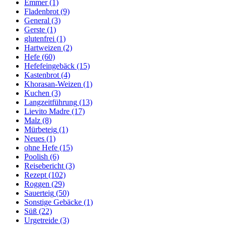
Emmer
(1)
Fladenbrot
(9)
General
(3)
Gerste
(1)
glutenfrei
(1)
Hartweizen
(2)
Hefe
(60)
Hefefeingebäck
(15)
Kastenbrot
(4)
Khorasan-Weizen
(1)
Kuchen
(3)
Langzeitführung
(13)
Lievito Madre
(17)
Malz
(8)
Mürbeteig
(1)
Neues
(1)
ohne Hefe
(15)
Poolish
(6)
Reisebericht
(3)
Rezept
(102)
Roggen
(29)
Sauerteig
(50)
Sonstige Gebäcke
(1)
Süß
(22)
Urgetreide
(3)