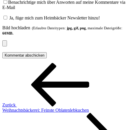
Benachrichtige mich über Anworten auf meine Kommentare via
E-Mail
Ja, füge mich zum Heimbäcker Newsletter hinzu!
Bild hochladen
(Erlaubte Dateitypen:
jpg, gif, png
, maximale Dateigröße:
60MB.
Beitragsnavigation
Vorheriger
Beitrag
Zurück
Weihnachtsbäckerei: Feinste Oblatenlebkuchen
Nächster
Beitrag