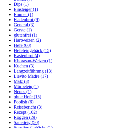
Dips
(1)
Einsteiger
(1)
Emmer
(1)
Fladenbrot
(9)
General
(3)
Gerste
(1)
glutenfrei
(1)
Hartweizen
(2)
Hefe
(60)
Hefefeingebäck
(15)
Kastenbrot
(4)
Khorasan-Weizen
(1)
Kuchen
(3)
Langzeitführung
(13)
Lievito Madre
(17)
Malz
(8)
Mürbeteig
(1)
Neues
(1)
ohne Hefe
(15)
Poolish
(6)
Reisebericht
(3)
Rezept
(102)
Roggen
(29)
Sauerteig
(50)
Sonstige Gebäcke
(1)