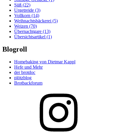
Süß
(22)
Urgetreide
(3)
Vollkorn
(14)
Weihnachtsbäckerei
(5)
Weizen
(70)
Übernachtgare
(13)
Übersichtsartikel
(1)
Blogroll
Homebaking von Dietmar Kappl
Hefe und Mehr
der brotdoc
plötzblog
Brotbackforum
Folge
mir
auf
Instagram