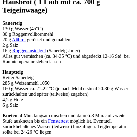
Hausbrot ( 1 Laib mit ca. 700 g
Teigeinwaage)
Sauerteig
130 g Wasser (45°C)
80 g Roggenvollkornmehl
20 g
Altbrot
geröstet und gemahlen
2 g Salz
16 g
Roggenanstellgut
(Sauerteigstarter)
Alles gut vermischen (ca. 34-35 °C) und abgedeckt 12-16 Std. bei
Raumtemperatur stehen lassen.
Hauptteig
Reifer Sauerteig
285 g Weizenmehl 1050
160 g Wasser ca. 21-22 °C (je nach Mehl erstmal 20-30 g Wasser
zurückhalten und später (teilweise) zugeben)
4,5 g Hefe
6 g Salz
Kneten
: 4 Min. langsam mischen und dann 6-8 Min. auf zweiter
Stufe auskneten bis ein
Fenstertest
möglich ist. Eventuell
zurückbehaltenes Wasser (teilweise) hinzufügen. Teigtemperatur
sollte bei 24-26 °C liegen.