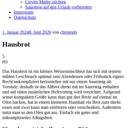
Lievito Madre züchten
Sauerteig auf den Urlaub vorbereiten
Impressum
Datenschutz
Veröffentlicht
1. Januar 2024
8. Juni 2026
von
christoph
am
Hausbrot
5
(
6
)
Das Hausbrot ist ein kleines Weizenmischbrot das sich mit seinem
milden Geschmack optimal zum Abendessen oder Frühstück eignet.
Recht unkompliziert herzustellen mit nur einem Sauerteig als
Vorstufe, deshalb ist das Altbrot direkt mit im Sauerteig enthalten
und auf einen zusätzlichen Hefevorteig wird verzichtet. Aufgrund
seiner kompakten Größe kann man gut drei Brote auf einmal im
Ofen backen, hat in einem kleineren Haushalt ein Brot zum direkt
essen und zwei kann man einfrieren oder verschenken. Außerdem
nutzt man so den Ofen gut aus. Einfach ein gutes und
unkompliziertes Alltagsbrot.