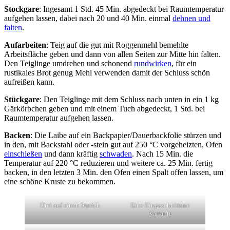
Stockgare
: Ingesamt 1 Std. 45 Min. abgedeckt bei Raumtemperatur
aufgehen lassen, dabei nach 20 und 40 Min. einmal
dehnen und
falten
.
Aufarbeiten
: Teig auf die gut mit Roggenmehl bemehlte
Arbeitsfläche geben und dann von allen Seiten zur Mitte hin falten.
Den Teiglinge umdrehen und schonend
rundwirken
, für ein
rustikales Brot genug Mehl verwenden damit der Schluss schön
aufreißen kann.
Stückgare
: Den Teiglinge mit dem Schluss nach unten in ein 1 kg
Gärkörbchen geben und mit einem Tuch abgedeckt, 1 Std. bei
Raumtemperatur aufgehen lassen.
Backen
: Die Laibe auf ein Backpapier/Dauerbackfolie stürzen und
in den, mit Backstahl oder -stein gut auf 250 °C vorgeheizten, Ofen
einschießen
und dann kräftig
schwaden
. Nach 15 Min. die
Temperatur auf 220 °C reduzieren und weitere ca. 25 Min. fertig
backen, in den letzten 3 Min. den Ofen einen Spalt offen lassen, um
eine schöne Kruste zu bekommen.
Drei auf einen Streich
Eine Eingeschnittene
Variante