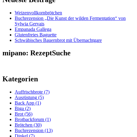
Weizenvollkornbrötchen
Buchrezension „Die Kunst der wilden Fermentation“ von
Sylwia Gervais
Empanada Gallega
Glutenfreies Baguette
Schwäbisches Bauernbrot mit Übernachtgare
mipano: RezeptSuche
Kategorien
Auffrischbrote
(7)
Ausrüstung
(5)
Back App
(1)
Biga
(2)
Brot
(56)
Brotbackforum
(1)
Brötchen
(30)
Buchrezension
(13)
Dinkel
(7)