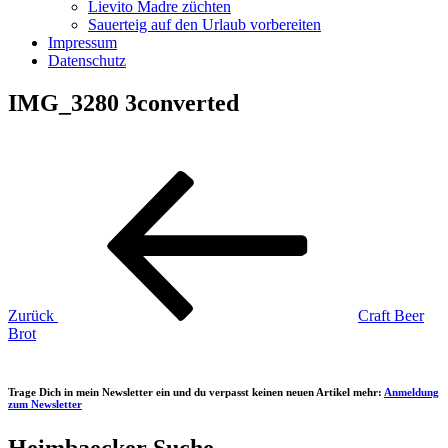
Lievito Madre züchten
Sauerteig auf den Urlaub vorbereiten
Impressum
Datenschutz
IMG_3280 3converted
Beitragsnavigation
Vorheriger
Beitrag
Zurück
Craft Beer
Brot
Trage Dich in mein Newsletter ein und du verpasst keinen neuen Artikel mehr:
Anmeldung
zum Newsletter
Heimbaecker Suche