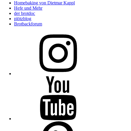
Homebaking von Dietmar Kappl
Hefe und Mehr
der brotdoc
plötzblog
Brotbackforum
Folge
mir
auf
Instagram
Folge
mir
auf
YouTube
Folge
mir