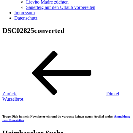
Lievito Madre züchten
Sauerteig auf den Urlaub vorbereiten
Impressum
Datenschutz
DSC02825converted
Beitragsnavigation
Vorheriger
Beitrag
Zurück
Dinkel
Wurzelbrot
Trage Dich in mein Newsletter ein und du verpasst keinen neuen Artikel mehr:
Anmeldung
zum Newsletter
Heimbaecker Suche