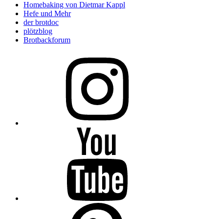
Homebaking von Dietmar Kappl
Hefe und Mehr
der brotdoc
plötzblog
Brotbackforum
Folge
mir
auf
Instagram
Folge
mir
auf
YouTube
Folge
mir