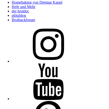
Homebaking von Dietmar Kappl
Hefe und Mehr
der brotdoc
plötzblog
Brotbackforum
Folge
mir
auf
Instagram
Folge
mir
auf
YouTube
Folge
mir