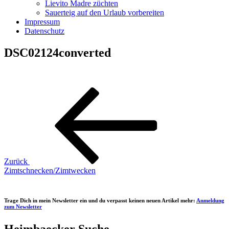
Lievito Madre züchten
Sauerteig auf den Urlaub vorbereiten
Impressum
Datenschutz
DSC02124converted
Beitragsnavigation
Vorheriger
Beitrag
Zurück
Zimtschnecken/Zimtwecken
Trage Dich in mein Newsletter ein und du verpasst keinen neuen Artikel mehr:
Anmeldung
zum Newsletter
Heimbaecker Suche