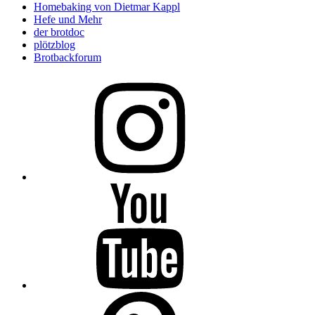
Homebaking von Dietmar Kappl
Hefe und Mehr
der brotdoc
plötzblog
Brotbackforum
Folge
mir
auf
Instagram
Folge
mir
auf
YouTube
Folge
mir