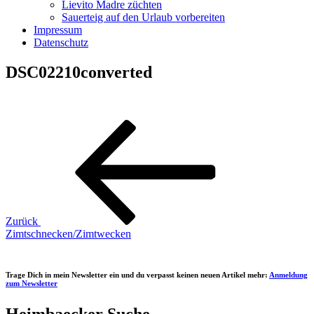
Lievito Madre züchten
Sauerteig auf den Urlaub vorbereiten
Impressum
Datenschutz
DSC02210converted
Beitragsnavigation
Vorheriger
Beitrag
Zurück
Zimtschnecken/Zimtwecken
Trage Dich in mein Newsletter ein und du verpasst keinen neuen Artikel mehr:
Anmeldung
zum Newsletter
Heimbaecker Suche