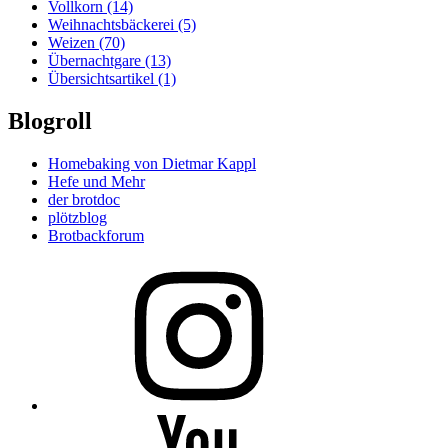
Vollkorn
(14)
Weihnachtsbäckerei
(5)
Weizen
(70)
Übernachtgare
(13)
Übersichtsartikel
(1)
Blogroll
Homebaking von Dietmar Kappl
Hefe und Mehr
der brotdoc
plötzblog
Brotbackforum
Folge
mir
auf
Instagram
Folge
mir