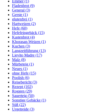
Emmer
(1)
Fladenbrot
(9)
General
(3)
Gerste
(1)
glutenfrei
(1)
Hartweizen
(2)
Hefe
(60)
Hefefeingebäck
(15)
Kastenbrot
(4)
Khorasan-Weizen
(1)
Kuchen
(3)
Langzeitführung
(13)
Lievito Madre
(17)
Malz
(8)
Mürbeteig
(1)
Neues
(1)
ohne Hefe
(15)
Poolish
(6)
Reisebericht
(3)
Rezept
(102)
Roggen
(29)
Sauerteig
(50)
Sonstige Gebäcke
(1)
Süß
(22)
Urgetreide
(3)