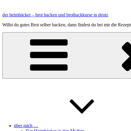
Zum
Inhalt
der heimbäcker – brot backen und brotbackkurse in deutz
springen
Willst du gutes Brot selber backen, dann findest du bei mir die Reze
über mich …
Der Heimbäcker in den Medien