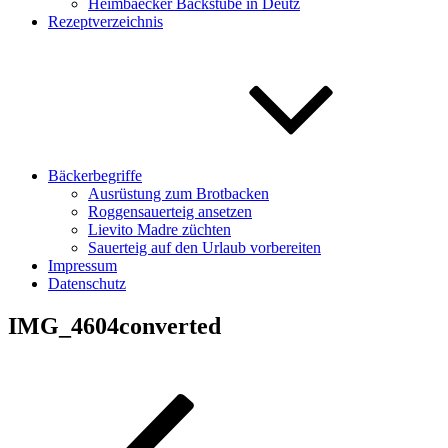
Heimbaecker Backstube in Deutz
Rezeptverzeichnis
Bäckerbegriffe
Ausrüstung zum Brotbacken
Roggensauerteig ansetzen
Lievito Madre züchten
Sauerteig auf den Urlaub vorbereiten
Impressum
Datenschutz
IMG_4604converted
Beitragsnavigation
Vorheriger
Beitrag