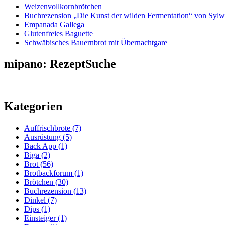
Weizenvollkornbrötchen
Buchrezension „Die Kunst der wilden Fermentation“ von Sylw
Empanada Gallega
Glutenfreies Baguette
Schwäbisches Bauernbrot mit Übernachtgare
mipano: RezeptSuche
Kategorien
Auffrischbrote
(7)
Ausrüstung
(5)
Back App
(1)
Biga
(2)
Brot
(56)
Brotbackforum
(1)
Brötchen
(30)
Buchrezension
(13)
Dinkel
(7)
Dips
(1)
Einsteiger
(1)