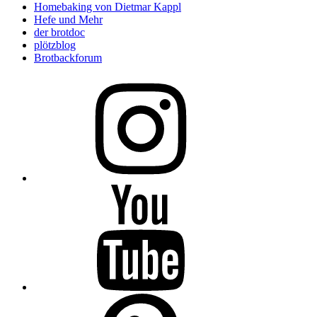
Homebaking von Dietmar Kappl
Hefe und Mehr
der brotdoc
plötzblog
Brotbackforum
Folge
mir
auf
Instagram
Folge
mir
auf
YouTube
Folge
mir