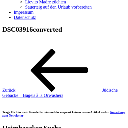
Lievito Madre züchten
Sauerteig auf den Urlaub vorbereiten
Impressum
Datenschutz
DSC03916converted
Beitragsnavigation
Vorheriger
Beitrag
Zurück
Jüdische
Gebäcke – Bagels à la Orwashers
Trage Dich in mein Newsletter ein und du verpasst keinen neuen Artikel mehr:
Anmeldung
zum Newsletter
Heimbaecker Suche