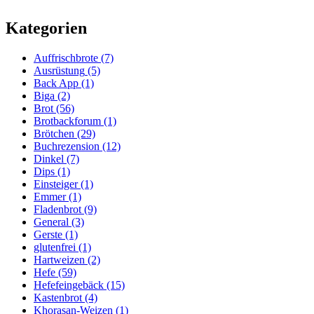
Kategorien
Auffrischbrote
(7)
Ausrüstung
(5)
Back App
(1)
Biga
(2)
Brot
(56)
Brotbackforum
(1)
Brötchen
(29)
Buchrezension
(12)
Dinkel
(7)
Dips
(1)
Einsteiger
(1)
Emmer
(1)
Fladenbrot
(9)
General
(3)
Gerste
(1)
glutenfrei
(1)
Hartweizen
(2)
Hefe
(59)
Hefefeingebäck
(15)
Kastenbrot
(4)
Khorasan-Weizen
(1)