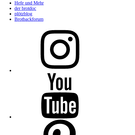
Hefe und Mehr
der brotdoc
plötzblog
Brotbackforum
Folge
mir
auf
Instagram
Folge
mir
auf
YouTube
Folge
mir
auf