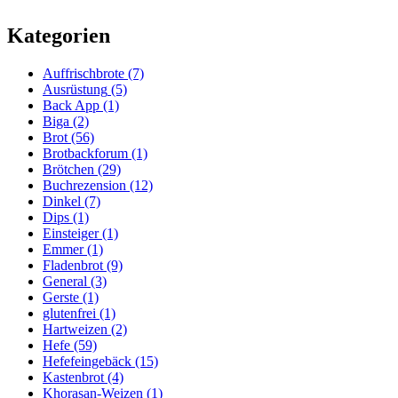
Kategorien
Auffrischbrote
(7)
Ausrüstung
(5)
Back App
(1)
Biga
(2)
Brot
(56)
Brotbackforum
(1)
Brötchen
(29)
Buchrezension
(12)
Dinkel
(7)
Dips
(1)
Einsteiger
(1)
Emmer
(1)
Fladenbrot
(9)
General
(3)
Gerste
(1)
glutenfrei
(1)
Hartweizen
(2)
Hefe
(59)
Hefefeingebäck
(15)
Kastenbrot
(4)
Khorasan-Weizen
(1)