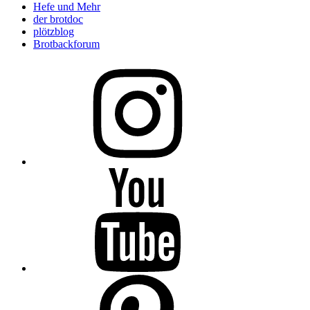
Hefe und Mehr
der brotdoc
plötzblog
Brotbackforum
Folge
mir
auf
Instagram
Folge
mir
auf
YouTube
Folge
mir
auf