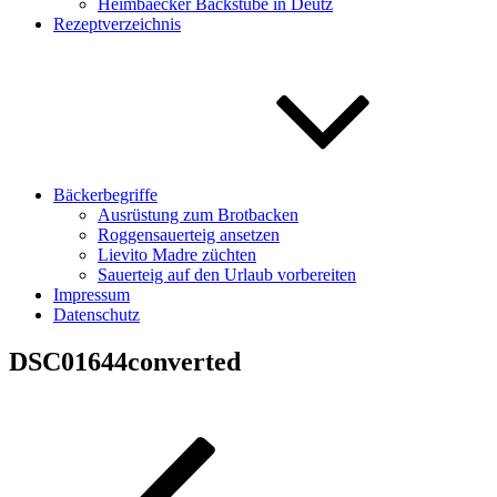
Heimbaecker Backstube in Deutz
Rezeptverzeichnis
Bäckerbegriffe
Ausrüstung zum Brotbacken
Roggensauerteig ansetzen
Lievito Madre züchten
Sauerteig auf den Urlaub vorbereiten
Impressum
Datenschutz
DSC01644converted
Beitragsnavigation
Vorheriger
Beitrag