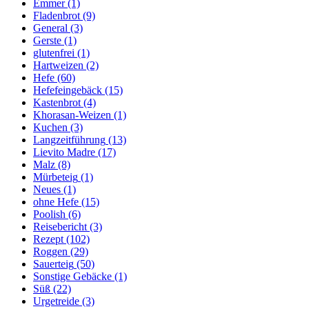
Emmer
(1)
Fladenbrot
(9)
General
(3)
Gerste
(1)
glutenfrei
(1)
Hartweizen
(2)
Hefe
(60)
Hefefeingebäck
(15)
Kastenbrot
(4)
Khorasan-Weizen
(1)
Kuchen
(3)
Langzeitführung
(13)
Lievito Madre
(17)
Malz
(8)
Mürbeteig
(1)
Neues
(1)
ohne Hefe
(15)
Poolish
(6)
Reisebericht
(3)
Rezept
(102)
Roggen
(29)
Sauerteig
(50)
Sonstige Gebäcke
(1)
Süß
(22)
Urgetreide
(3)