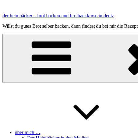
Zum
Inhalt
der heimbäcker – brot backen und brotbackkurse in deutz
springen
Willst du gutes Brot selber backen, dann findest du bei mir die Reze
über mich …
Der Heimbäcker in den Medien