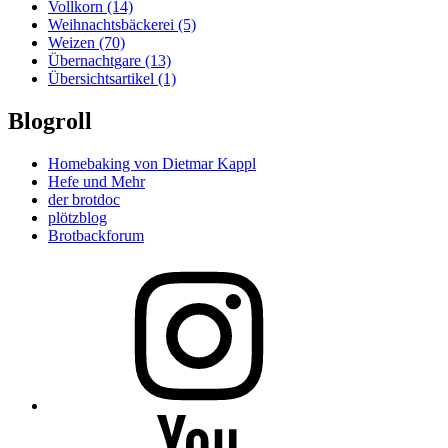
Vollkorn
(14)
Weihnachtsbäckerei
(5)
Weizen
(70)
Übernachtgare
(13)
Übersichtsartikel
(1)
Blogroll
Homebaking von Dietmar Kappl
Hefe und Mehr
der brotdoc
plötzblog
Brotbackforum
Folge
mir
auf
Instagram
Folge
mir