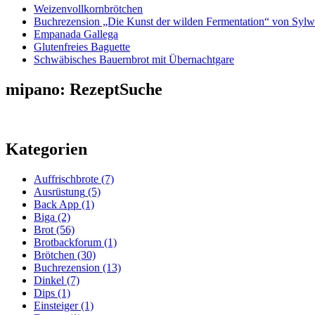
Weizenvollkornbrötchen
Buchrezension „Die Kunst der wilden Fermentation“ von Sylw
Empanada Gallega
Glutenfreies Baguette
Schwäbisches Bauernbrot mit Übernachtgare
mipano: RezeptSuche
Kategorien
Auffrischbrote
(7)
Ausrüstung
(5)
Back App
(1)
Biga
(2)
Brot
(56)
Brotbackforum
(1)
Brötchen
(30)
Buchrezension
(13)
Dinkel
(7)
Dips
(1)
Einsteiger
(1)