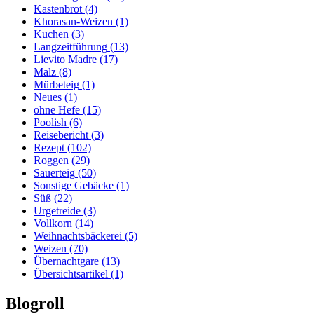
Kastenbrot
(4)
Khorasan-Weizen
(1)
Kuchen
(3)
Langzeitführung
(13)
Lievito Madre
(17)
Malz
(8)
Mürbeteig
(1)
Neues
(1)
ohne Hefe
(15)
Poolish
(6)
Reisebericht
(3)
Rezept
(102)
Roggen
(29)
Sauerteig
(50)
Sonstige Gebäcke
(1)
Süß
(22)
Urgetreide
(3)
Vollkorn
(14)
Weihnachtsbäckerei
(5)
Weizen
(70)
Übernachtgare
(13)
Übersichtsartikel
(1)
Blogroll