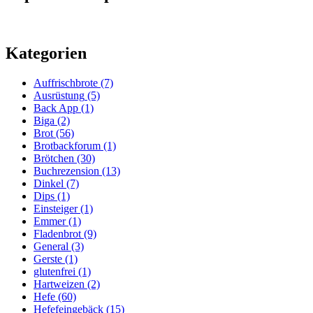
Kategorien
Auffrischbrote
(7)
Ausrüstung
(5)
Back App
(1)
Biga
(2)
Brot
(56)
Brotbackforum
(1)
Brötchen
(30)
Buchrezension
(13)
Dinkel
(7)
Dips
(1)
Einsteiger
(1)
Emmer
(1)
Fladenbrot
(9)
General
(3)
Gerste
(1)
glutenfrei
(1)
Hartweizen
(2)
Hefe
(60)
Hefefeingebäck
(15)