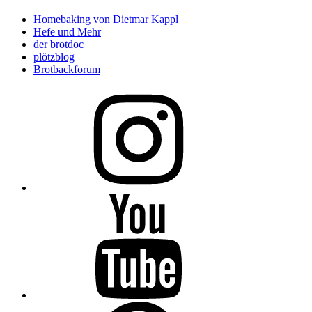
Homebaking von Dietmar Kappl
Hefe und Mehr
der brotdoc
plötzblog
Brotbackforum
Folge
mir
auf
Instagram
Folge
mir
auf
YouTube
Folge