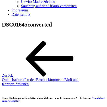
Lievito Madre züchten
Sauerteig auf den Urlaub vorbereiten
Impressum
Datenschutz
DSC01645converted
Beitragsnavigation
Vorheriger
Beitrag
Zurück
Onlinebacktreffen des Brotbackforums – Bürli und
Kartoffelbrötchen
Trage Dich in mein Newsletter ein und du verpasst keinen neuen Artikel mehr:
Anmeldung
zum Newsletter