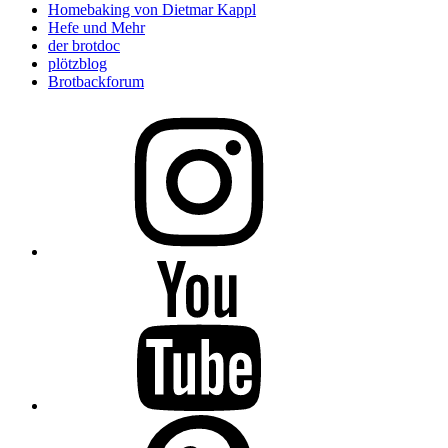
Homebaking von Dietmar Kappl
Hefe und Mehr
der brotdoc
plötzblog
Brotbackforum
Folge
mir
auf
Instagram
Folge
mir
auf
YouTube
Folge
mir