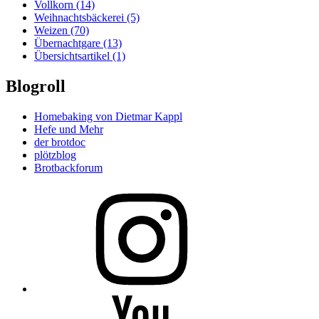
Vollkorn
(14)
Weihnachtsbäckerei
(5)
Weizen
(70)
Übernachtgare
(13)
Übersichtsartikel
(1)
Blogroll
Homebaking von Dietmar Kappl
Hefe und Mehr
der brotdoc
plötzblog
Brotbackforum
Folge
mir
auf
Instagram
Folge
mir