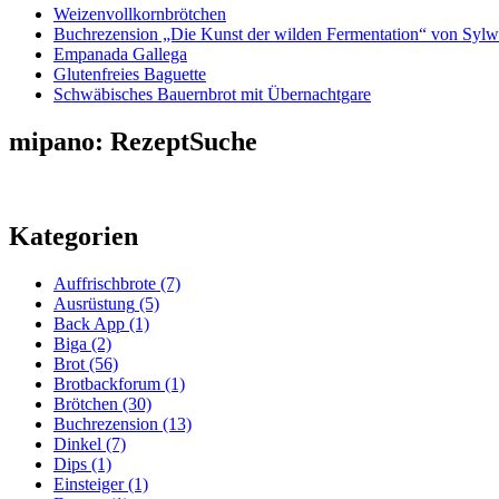
Weizenvollkornbrötchen
Buchrezension „Die Kunst der wilden Fermentation“ von Sylw
Empanada Gallega
Glutenfreies Baguette
Schwäbisches Bauernbrot mit Übernachtgare
mipano: RezeptSuche
Kategorien
Auffrischbrote
(7)
Ausrüstung
(5)
Back App
(1)
Biga
(2)
Brot
(56)
Brotbackforum
(1)
Brötchen
(30)
Buchrezension
(13)
Dinkel
(7)
Dips
(1)
Einsteiger
(1)