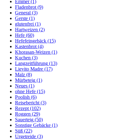
Emmer
(1)
Fladenbrot
(9)
General
(3)
Gerste
(1)
glutenfrei
(1)
Hartweizen
(2)
Hefe
(60)
Hefefeingebäck
(15)
Kastenbrot
(4)
Khorasan-Weizen
(1)
Kuchen
(3)
Langzeitführung
(13)
Lievito Madre
(17)
Malz
(8)
Mürbeteig
(1)
Neues
(1)
ohne Hefe
(15)
Poolish
(6)
Reisebericht
(3)
Rezept
(102)
Roggen
(29)
Sauerteig
(50)
Sonstige Gebäcke
(1)
Süß
(22)
Urgetreide
(3)