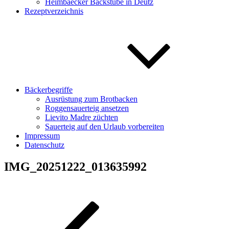
Heimbaecker Backstube in Deutz
Rezeptverzeichnis
Bäckerbegriffe
Ausrüstung zum Brotbacken
Roggensauerteig ansetzen
Lievito Madre züchten
Sauerteig auf den Urlaub vorbereiten
Impressum
Datenschutz
IMG_20251222_013635992
Beitragsnavigation
Vorheriger
Beitrag