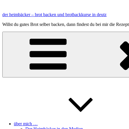
Zum
Inhalt
der heimbäcker – brot backen und brotbackkurse in deutz
springen
Willst du gutes Brot selber backen, dann findest du bei mir die Reze
über mich …
Der Heimbäcker in den Medien