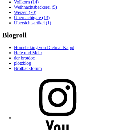
Vollkorn
(14)
Weihnachtsbäckerei
(5)
Weizen
(70)
Übernachtgare
(13)
Übersichtsartikel
(1)
Blogroll
Homebaking von Dietmar Kappl
Hefe und Mehr
der brotdoc
plötzblog
Brotbackforum
Folge
mir
auf
Instagram
Folge
mir