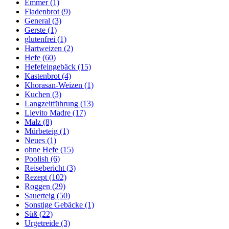
Emmer
(1)
Fladenbrot
(9)
General
(3)
Gerste
(1)
glutenfrei
(1)
Hartweizen
(2)
Hefe
(60)
Hefefeingebäck
(15)
Kastenbrot
(4)
Khorasan-Weizen
(1)
Kuchen
(3)
Langzeitführung
(13)
Lievito Madre
(17)
Malz
(8)
Mürbeteig
(1)
Neues
(1)
ohne Hefe
(15)
Poolish
(6)
Reisebericht
(3)
Rezept
(102)
Roggen
(29)
Sauerteig
(50)
Sonstige Gebäcke
(1)
Süß
(22)
Urgetreide
(3)