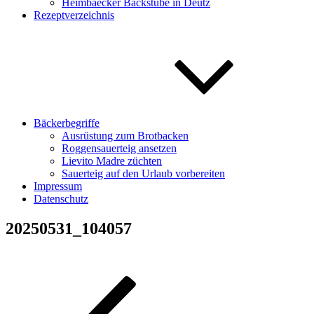
Heimbaecker Backstube in Deutz
Rezeptverzeichnis
Bäckerbegriffe
Ausrüstung zum Brotbacken
Roggensauerteig ansetzen
Lievito Madre züchten
Sauerteig auf den Urlaub vorbereiten
Impressum
Datenschutz
20250531_104057
Beitragsnavigation
Vorheriger
Beitrag