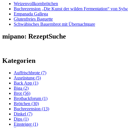
Weizenvollkornbrötchen
Buchrezension „Die Kunst der wilden Fermentation“ von Sylw
Empanada Gallega
Glutenfreies Baguette
Schwäbisches Bauernbrot mit Übernachtgare
mipano: RezeptSuche
Kategorien
Auffrischbrote
(7)
Ausrüstung
(5)
Back App
(1)
Biga
(2)
Brot
(56)
Brotbackforum
(1)
Brötchen
(30)
Buchrezension
(13)
Dinkel
(7)
Dips
(1)
Einsteiger
(1)