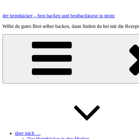
Zum
Inhalt
der heimbäcker – brot backen und brotbackkurse in deutz
springen
Willst du gutes Brot selber backen, dann findest du bei mir die Reze
über mich …
Der Heimbäcker in den Medien