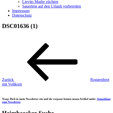
Lievito Madre züchten
Sauerteig auf den Urlaub vorbereiten
Impressum
Datenschutz
DSC01636 (1)
Beitragsnavigation
Vorheriger
Beitrag
Zurück
Roggenbrot
mit Vollkorn
Trage Dich in mein Newsletter ein und du verpasst keinen neuen Artikel mehr:
Anmeldung
zum Newsletter
Heimbaecker Suche