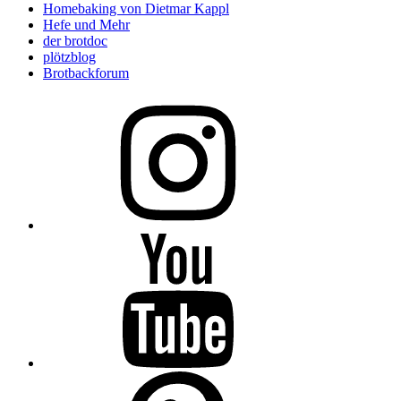
Homebaking von Dietmar Kappl
Hefe und Mehr
der brotdoc
plötzblog
Brotbackforum
Folge
mir
auf
Instagram
Folge
mir
auf
YouTube
Folge
mir