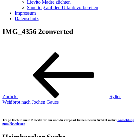
Lievito Madre züchten
Sauerteig auf den Urlaub vorbereiten
Impressum
Datenschutz
IMG_4356 2converted
Beitragsnavigation
Vorheriger
Beitrag
Zurück
Sylter
Weißbrot nach Jochen Gaues
Trage Dich in mein Newsletter ein und du verpasst keinen neuen Artikel mehr:
Anmeldung
zum Newsletter
Heimbaecker Suche