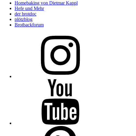
Homebaking von Dietmar Kappl
Hefe und Mehr
der brotdoc
plötzblog
Brotbackforum
Folge
mir
auf
Instagram
Folge
mir
auf
YouTube
Folge
mir