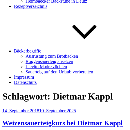
Heimbaecker Backstube in Deutz
Rezeptverzeichnis
Bäckerbegriffe
Ausrüstung zum Brotbacken
Roggensauerteig ansetzen
Lievito Madre züchten
Sauerteig auf den Urlaub vorbereiten
Impressum
Datenschutz
Schlagwort:
Dietmar Kappl
Veröffentlicht
14. September 2018
10. September 2025
am
Weizensauerteigkurs bei Dietmar Kappl