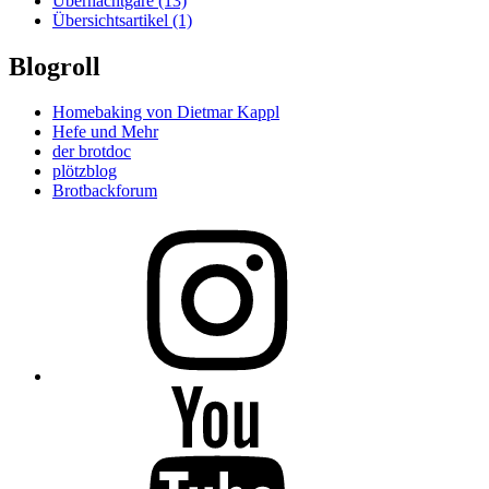
Übernachtgare
(13)
Übersichtsartikel
(1)
Blogroll
Homebaking von Dietmar Kappl
Hefe und Mehr
der brotdoc
plötzblog
Brotbackforum
Folge
mir
auf
Instagram
Folge
mir
auf
YouTube