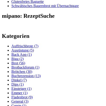
Glutenfreies Baguette
Schwäbisches Bauernbrot mit Übernachtgare
mipano: RezeptSuche
Kategorien
Auffrischbrote
(7)
Ausrüstung
(5)
Back App
(1)
Biga
(2)
Brot
(56)
Brotbackforum
(1)
Brötchen
(30)
Buchrezension
(13)
Dinkel
(7)
Dips
(1)
Einsteiger
(1)
Emmer
(1)
Fladenbrot
(9)
General
(3)
Gerste
(1)