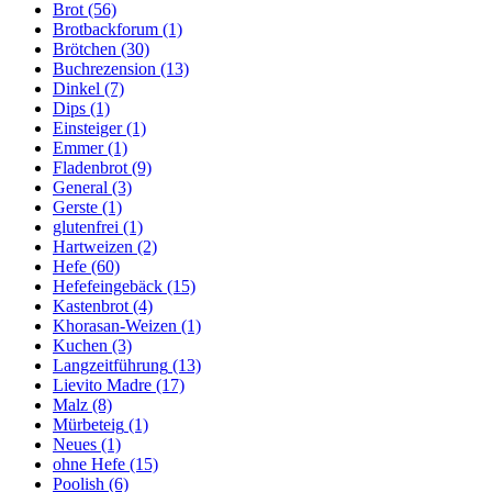
Brot
(56)
Brotbackforum
(1)
Brötchen
(30)
Buchrezension
(13)
Dinkel
(7)
Dips
(1)
Einsteiger
(1)
Emmer
(1)
Fladenbrot
(9)
General
(3)
Gerste
(1)
glutenfrei
(1)
Hartweizen
(2)
Hefe
(60)
Hefefeingebäck
(15)
Kastenbrot
(4)
Khorasan-Weizen
(1)
Kuchen
(3)
Langzeitführung
(13)
Lievito Madre
(17)
Malz
(8)
Mürbeteig
(1)
Neues
(1)
ohne Hefe
(15)
Poolish
(6)