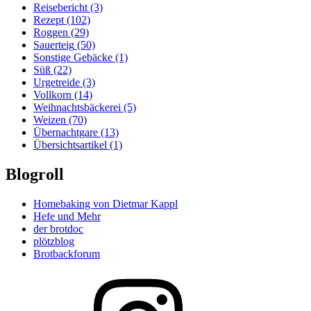
Reisebericht
(3)
Rezept
(102)
Roggen
(29)
Sauerteig
(50)
Sonstige Gebäcke
(1)
Süß
(22)
Urgetreide
(3)
Vollkorn
(14)
Weihnachtsbäckerei
(5)
Weizen
(70)
Übernachtgare
(13)
Übersichtsartikel
(1)
Blogroll
Homebaking von Dietmar Kappl
Hefe und Mehr
der brotdoc
plötzblog
Brotbackforum
Folge
mir
auf