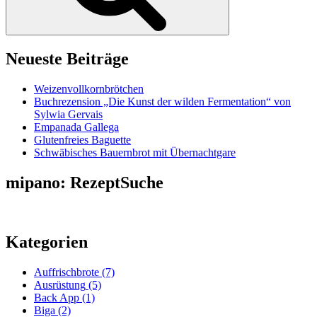
Neueste Beiträge
Weizenvollkornbrötchen
Buchrezension „Die Kunst der wilden Fermentation“ von
Sylwia Gervais
Empanada Gallega
Glutenfreies Baguette
Schwäbisches Bauernbrot mit Übernachtgare
mipano: RezeptSuche
Kategorien
Auffrischbrote
(7)
Ausrüstung
(5)
Back App
(1)
Biga
(2)