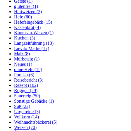
Gerste
(1)
glutenfrei
(1)
Hartweizen
(2)
Hefe
(60)
Hefefeingebäck
(15)
Kastenbrot
(4)
Khorasan-Weizen
(1)
Kuchen
(3)
Langzeitführung
(13)
Lievito Madre
(17)
Malz
(8)
Mürbeteig
(1)
Neues
(1)
ohne Hefe
(15)
Poolish
(6)
Reisebericht
(3)
Rezept
(102)
Roggen
(29)
Sauerteig
(50)
Sonstige Gebäcke
(1)
Süß
(22)
Urgetreide
(3)
Vollkorn
(14)
Weihnachtsbäckerei
(5)
Weizen
(70)