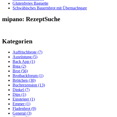
Glutenfreies Baguette
Schwäbisches Bauernbrot mit Übernachtgare
mipano: RezeptSuche
Kategorien
Auffrischbrote
(7)
Ausrüstung
(5)
Back App
(1)
Biga
(2)
Brot
(56)
Brotbackforum
(1)
Brötchen
(30)
Buchrezension
(13)
Dinkel
(7)
Dips
(1)
Einsteiger
(1)
Emmer
(1)
Fladenbrot
(9)
General
(3)