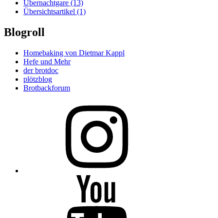
Übernachtgare
(13)
Übersichtsartikel
(1)
Blogroll
Homebaking von Dietmar Kappl
Hefe und Mehr
der brotdoc
plötzblog
Brotbackforum
Folge
mir
auf
Instagram
Folge
mir
auf
YouTube