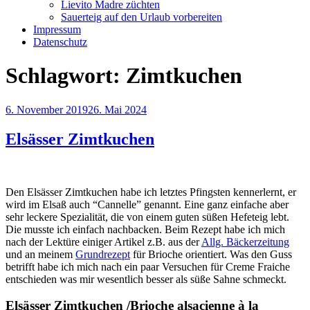
Lievito Madre züchten
Sauerteig auf den Urlaub vorbereiten
Impressum
Datenschutz
Schlagwort:
Zimtkuchen
Veröffentlicht
6. November 2019
26. Mai 2024
am
Elsässer Zimtkuchen
Den Elsässer Zimtkuchen habe ich letztes Pfingsten kennerlernt, er
wird im Elsaß auch “Cannelle” genannt. Eine ganz einfache aber
sehr leckere Spezialität, die von einem guten süßen Hefeteig lebt.
Die musste ich einfach nachbacken. Beim Rezept habe ich mich
nach der Lektüre einiger Artikel z.B. aus der
Allg. Bäckerzeitung
und an meinem
Grundrezept
für Brioche orientiert. Was den Guss
betrifft habe ich mich nach ein paar Versuchen für Creme Fraiche
entschieden was mir wesentlich besser als süße Sahne schmeckt.
Elsässer Zimtkuchen /Brioche alsacienne à la