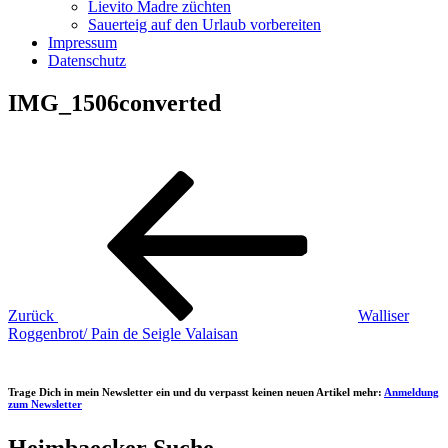
Lievito Madre züchten
Sauerteig auf den Urlaub vorbereiten
Impressum
Datenschutz
IMG_1506converted
Beitragsnavigation
Vorheriger
Beitrag
Zurück
Walliser
Roggenbrot/ Pain de Seigle Valaisan
Trage Dich in mein Newsletter ein und du verpasst keinen neuen Artikel mehr:
Anmeldung
zum Newsletter
Heimbaecker Suche