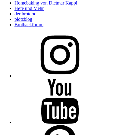
Homebaking von Dietmar Kappl
Hefe und Mehr
der brotdoc
plötzblog
Brotbackforum
Folge
mir
auf
Instagram
Folge
mir
auf
YouTube
Folge
mir