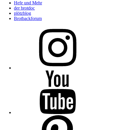
Hefe und Mehr
der brotdoc
plötzblog
Brotbackforum
Folge
mir
auf
Instagram
Folge
mir
auf
YouTube
Folge
mir
auf