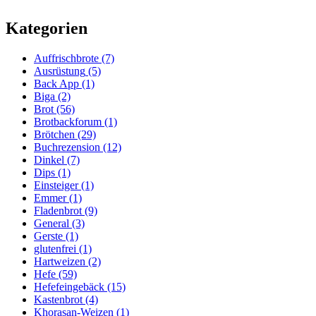
Kategorien
Auffrischbrote
(7)
Ausrüstung
(5)
Back App
(1)
Biga
(2)
Brot
(56)
Brotbackforum
(1)
Brötchen
(29)
Buchrezension
(12)
Dinkel
(7)
Dips
(1)
Einsteiger
(1)
Emmer
(1)
Fladenbrot
(9)
General
(3)
Gerste
(1)
glutenfrei
(1)
Hartweizen
(2)
Hefe
(59)
Hefefeingebäck
(15)
Kastenbrot
(4)
Khorasan-Weizen
(1)