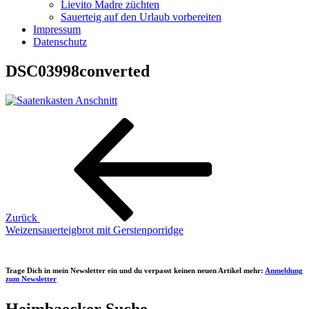
Lievito Madre züchten
Sauerteig auf den Urlaub vorbereiten
Impressum
Datenschutz
DSC03998converted
Beitragsnavigation
Vorheriger
Beitrag
Zurück
Weizensauerteigbrot mit Gerstenporridge
Trage Dich in mein Newsletter ein und du verpasst keinen neuen Artikel mehr:
Anmeldung
zum Newsletter
Heimbaecker Suche