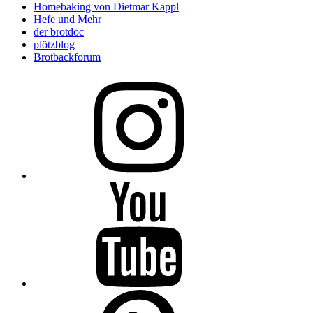
Homebaking von Dietmar Kappl
Hefe und Mehr
der brotdoc
plötzblog
Brotbackforum
Folge
mir
auf
Instagram
Folge
mir
auf
YouTube
Folge
mir