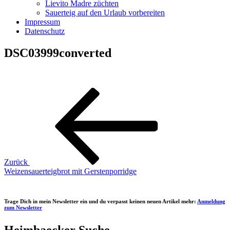
Lievito Madre züchten
Sauerteig auf den Urlaub vorbereiten
Impressum
Datenschutz
DSC03999converted
Beitragsnavigation
Vorheriger
Beitrag
Zurück
Weizensauerteigbrot mit Gerstenporridge
Trage Dich in mein Newsletter ein und du verpasst keinen neuen Artikel mehr:
Anmeldung
zum Newsletter
Heimbaecker Suche