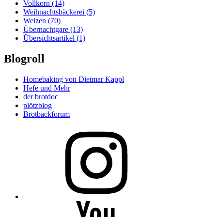
Vollkorn
(14)
Weihnachtsbäckerei
(5)
Weizen
(70)
Übernachtgare
(13)
Übersichtsartikel
(1)
Blogroll
Homebaking von Dietmar Kappl
Hefe und Mehr
der brotdoc
plötzblog
Brotbackforum
Folge
mir
auf
Instagram
Folge
mir