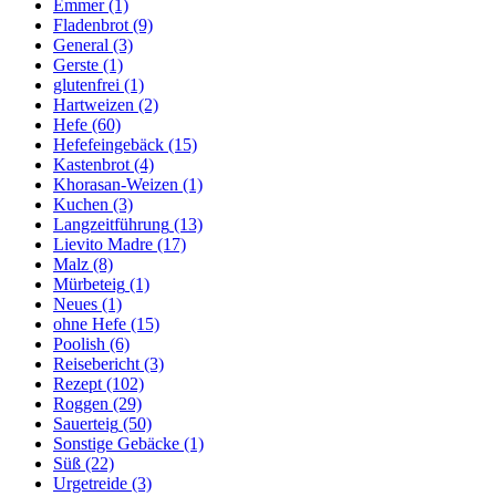
Emmer
(1)
Fladenbrot
(9)
General
(3)
Gerste
(1)
glutenfrei
(1)
Hartweizen
(2)
Hefe
(60)
Hefefeingebäck
(15)
Kastenbrot
(4)
Khorasan-Weizen
(1)
Kuchen
(3)
Langzeitführung
(13)
Lievito Madre
(17)
Malz
(8)
Mürbeteig
(1)
Neues
(1)
ohne Hefe
(15)
Poolish
(6)
Reisebericht
(3)
Rezept
(102)
Roggen
(29)
Sauerteig
(50)
Sonstige Gebäcke
(1)
Süß
(22)
Urgetreide
(3)