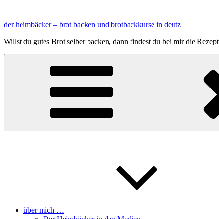
Zum
Inhalt
der heimbäcker – brot backen und brotbackkurse in deutz
springen
Willst du gutes Brot selber backen, dann findest du bei mir die Reze
über mich …
Der Heimbäcker in den Medien