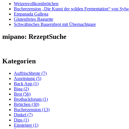
Weizenvollkornbrötchen
Buchrezension „Die Kunst der wilden Fermentation“ von Sylw
Empanada Gallega
Glutenfreies Baguette
Schwäbisches Bauernbrot mit Übernachtgare
mipano: RezeptSuche
Kategorien
Auffrischbrote
(7)
Ausrüstung
(5)
Back App
(1)
Biga
(2)
Brot
(56)
Brotbackforum
(1)
Brötchen
(30)
Buchrezension
(13)
Dinkel
(7)
Dips
(1)
Einsteiger
(1)