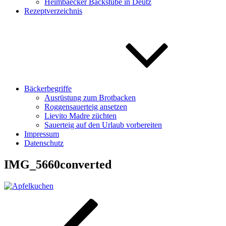
Heimbaecker Backstube in Deutz
Rezeptverzeichnis
Bäckerbegriffe
Ausrüstung zum Brotbacken
Roggensauerteig ansetzen
Lievito Madre züchten
Sauerteig auf den Urlaub vorbereiten
Impressum
Datenschutz
IMG_5660converted
Beitragsnavigation
Vorheriger
Beitrag