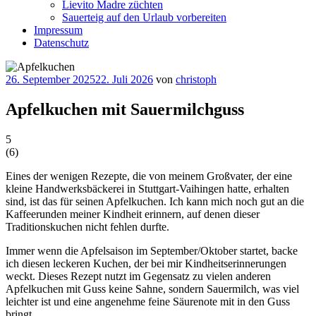
Lievito Madre züchten
Sauerteig auf den Urlaub vorbereiten
Impressum
Datenschutz
Veröffentlicht
26. September 2025
22. Juli 2026
von
christoph
am
Apfelkuchen mit Sauermilchguss
5
(
6
)
Eines der wenigen Rezepte, die von meinem Großvater, der eine
kleine Handwerksbäckerei in Stuttgart-Vaihingen hatte, erhalten
sind, ist das für seinen Apfelkuchen. Ich kann mich noch gut an die
Kaffeerunden meiner Kindheit erinnern, auf denen dieser
Traditionskuchen nicht fehlen durfte.
Immer wenn die Apfelsaison im September/Oktober startet, backe
ich diesen leckeren Kuchen, der bei mir Kindheitserinnerungen
weckt. Dieses Rezept nutzt im Gegensatz zu vielen anderen
Apfelkuchen mit Guss keine Sahne, sondern Sauermilch, was viel
leichter ist und eine angenehme feine Säurenote mit in den Guss
bringt.