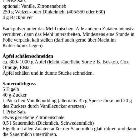
1 Prise Salz
optional: Vanille, Zitronenabrieb
250 g Weizen- oder Dinkelmehl (405/550 oder 630)
4 g Backpulver
Backpulver unter das Mehl mischen. Alle anderen Zutaten intensiv
verrühren, dann das Mehl unterarbeiten. Mindestens eine Stunde in
Folie verpackt kalt stellen (darf auch gerne über Nacht im
Kühlschrank liegen).
Äpfel schälen/schneiden
ca. 800- 1000 g Äpfel (leicht säuerliche Sorte z.B. Boskop, Cox
Orange, Elstar
Äpfel schälen und in dünne Stücke schneiden.
Sauermilchguss
5 Eigelb
40 g Zucker
1 Päckchen Vanillepudding (alternativ 35 g Speisestärke und 20 g
des Zuckers durch Vanillezucker ersetzen)
1 Prise Salz
etwas geriebene Zitronenschale
0,5 l Sauermilch (Dickmlich, Schwedenmilch)
Eigelb mit allen Zutaten außer der Sauermilch glatt rühren und dann
die Sauermilch unterrühren.