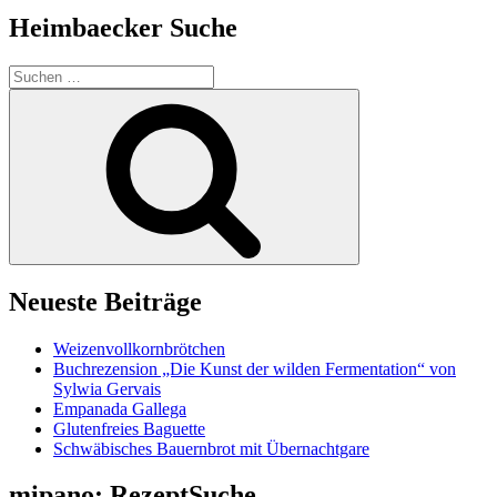
Heimbaecker Suche
Suchen
nach:
Suchen
Neueste Beiträge
Weizenvollkornbrötchen
Buchrezension „Die Kunst der wilden Fermentation“ von
Sylwia Gervais
Empanada Gallega
Glutenfreies Baguette
Schwäbisches Bauernbrot mit Übernachtgare
mipano: RezeptSuche