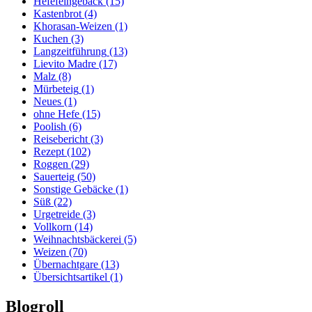
Hefefeingebäck
(15)
Kastenbrot
(4)
Khorasan-Weizen
(1)
Kuchen
(3)
Langzeitführung
(13)
Lievito Madre
(17)
Malz
(8)
Mürbeteig
(1)
Neues
(1)
ohne Hefe
(15)
Poolish
(6)
Reisebericht
(3)
Rezept
(102)
Roggen
(29)
Sauerteig
(50)
Sonstige Gebäcke
(1)
Süß
(22)
Urgetreide
(3)
Vollkorn
(14)
Weihnachtsbäckerei
(5)
Weizen
(70)
Übernachtgare
(13)
Übersichtsartikel
(1)
Blogroll