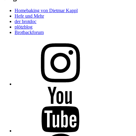
Homebaking von Dietmar Kappl
Hefe und Mehr
der brotdoc
plötzblog
Brotbackforum
Folge
mir
auf
Instagram
Folge
mir
auf
YouTube
Folge