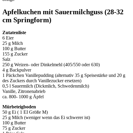
Apfelkuchen mit Sauermilchguss (28-32
cm Springform)
Zutatenliste
6 Eier
25 g Milch
100 g Butter
155 g Zucker
Salz
250 g Weizen- oder Dinkelmehl (405/550 oder 630)
4 g Backpulver
1 Päckchen Vanillepudding (alternativ 35 g Speisestärke und 20 g
des Zuckers durch Vanillezucker ersetzen)
0,5 l Sauermilch (Dickmlich, Schwedenmilch)
Vanille, Zitronenabrieb
ca. 800- 1000 g Äpfel
Mürbeteigboden
50 g Ei ( 1 EI Größe M)
25 g Milch (weniger wenn das Ei schwerer ist)
100 g Butter
75 g Zucker