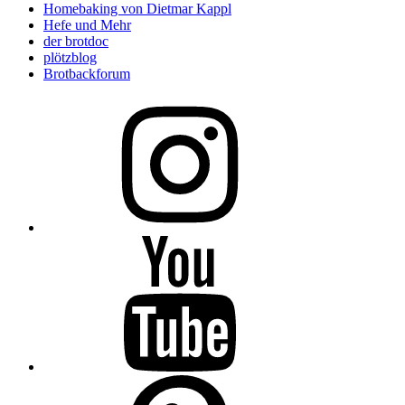
Homebaking von Dietmar Kappl
Hefe und Mehr
der brotdoc
plötzblog
Brotbackforum
Folge
mir
auf
Instagram
Folge
mir
auf
YouTube
Folge
mir