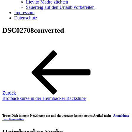
Lievito Madre züchten
Sauerteig auf den Urlaub vorbereiten
Impressum
Datenschutz
DSC02708converted
Beitragsnavigation
Vorheriger
Beitrag
Zurück
Brotbackkurse in der Heimbäcker Backstube
Trage Dich in mein Newsletter ein und du verpasst keinen neuen Artikel mehr:
Anmeldung
zum Newsletter
Heimbaecker Suche