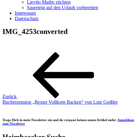
Lievito Madre züchten
Sauerteig auf den Urlaub vorbereiten
Impressum
Datenschutz
IMG_4253converted
Beitragsnavigation
Vorheriger
Beitrag
Zurück
Buchrezension „Besser Vollkorn Backen“ von Lutz Geißler
Trage Dich in mein Newsletter ein und du verpasst keinen neuen Artikel mehr:
Anmeldung
zum Newsletter
Heimbaecker Suche