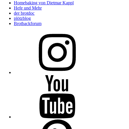
Homebaking von Dietmar Kappl
Hefe und Mehr
der brotdoc
plötzblog
Brotbackforum
Folge
mir
auf
Instagram
Folge
mir
auf
YouTube
Folge
mir