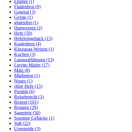
Emmer
(1)
Fladenbrot
(9)
General
(3)
Gerste
(1)
glutenfrei
(1)
Hartweizen
(2)
Hefe
(59)
Hefefeingebäck
(15)
Kastenbrot
(4)
Khorasan-Weizen
(1)
Kuchen
(3)
Langzeitführung
(13)
Lievito Madre
(17)
Malz
(8)
Mürbeteig
(1)
Neues
(1)
ohne Hefe
(15)
Poolish
(6)
Reisebericht
(3)
Rezept
(101)
Roggen
(29)
Sauerteig
(50)
Sonstige Gebäcke
(1)
Süß
(22)
Urgetreide
(3)