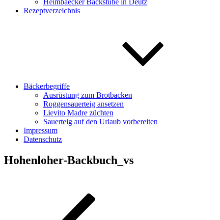
Heimbaecker Backstube in Deutz
Rezeptverzeichnis
Bäckerbegriffe
Ausrüstung zum Brotbacken
Roggensauerteig ansetzen
Lievito Madre züchten
Sauerteig auf den Urlaub vorbereiten
Impressum
Datenschutz
Hohenloher-Backbuch_vs
Beitragsnavigation
Vorheriger
Beitrag