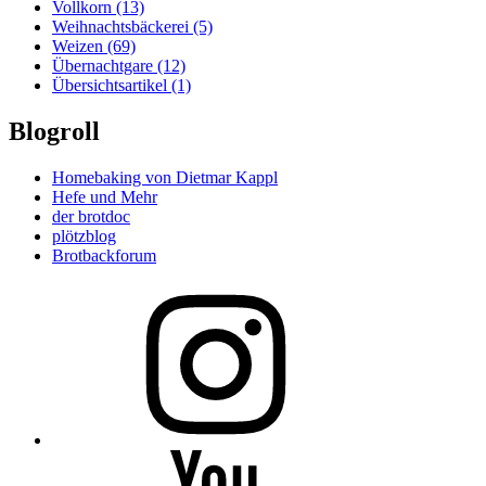
Vollkorn
(13)
Weihnachtsbäckerei
(5)
Weizen
(69)
Übernachtgare
(12)
Übersichtsartikel
(1)
Blogroll
Homebaking von Dietmar Kappl
Hefe und Mehr
der brotdoc
plötzblog
Brotbackforum
Folge
mir
auf
Instagram
Folge
mir