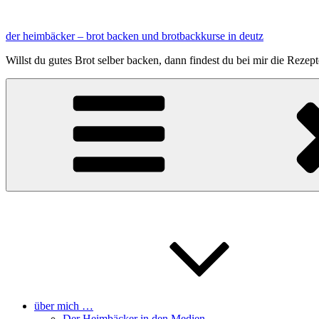
Zum
Inhalt
der heimbäcker – brot backen und brotbackkurse in deutz
springen
Willst du gutes Brot selber backen, dann findest du bei mir die Reze
über mich …
Der Heimbäcker in den Medien