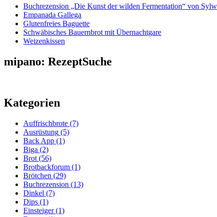
Buchrezension „Die Kunst der wilden Fermentation“ von Sylw
Empanada Gallega
Glutenfreies Baguette
Schwäbisches Bauernbrot mit Übernachtgare
Weizenkissen
mipano: RezeptSuche
Kategorien
Auffrischbrote
(7)
Ausrüstung
(5)
Back App
(1)
Biga
(2)
Brot
(56)
Brotbackforum
(1)
Brötchen
(29)
Buchrezension
(13)
Dinkel
(7)
Dips
(1)
Einsteiger
(1)