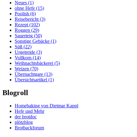
Neues
(1)
ohne Hefe
(15)
Poolish
(6)
Reisebericht
(3)
Rezept
(102)
Roggen
(29)
Sauerteig
(50)
Sonstige Gebäcke
(1)
Süß
(22)
Urgetreide
(3)
Vollkorn
(14)
Weihnachtsbäckerei
(5)
Weizen
(70)
Übernachtgare
(13)
Übersichtsartikel
(1)
Blogroll
Homebaking von Dietmar Kappl
Hefe und Mehr
der brotdoc
plötzblog
Brotbackforum