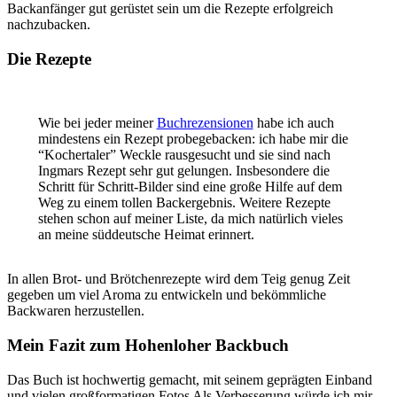
Backanfänger gut gerüstet sein um die Rezepte erfolgreich
nachzubacken.
Die Rezepte
Wie bei jeder meiner
Buchrezensionen
habe ich auch
mindestens ein Rezept probegebacken: ich habe mir die
“Kochertaler” Weckle rausgesucht und sie sind nach
Ingmars Rezept sehr gut gelungen. Insbesondere die
Schritt für Schritt-Bilder sind eine große Hilfe auf dem
Weg zu einem tollen Backergebnis. Weitere Rezepte
stehen schon auf meiner Liste, da mich natürlich vieles
an meine süddeutsche Heimat erinnert.
In allen Brot- und Brötchenrezepte wird dem Teig genug Zeit
gegeben um viel Aroma zu entwickeln und bekömmliche
Backwaren herzustellen.
Mein Fazit zum Hohenloher Backbuch
Das Buch ist hochwertig gemacht, mit seinem geprägten Einband
und vielen großformatigen Fotos Als Verbesserung würde ich mir