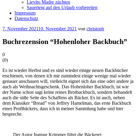
Lievito Madre züchten
Sauerteig auf den Urlaub vorbereiten
Impressum
Datenschutz
Veröffentlicht
7. November 2021
10. November 2021
von
christoph
am
Buchrezension “Hohenloher Backbuch”
0
(
0
)
Es ist wieder Herbst und es sind wieder einige neuen Backbücher
erschienen, von denen ich mir zumindest einige wenige mal wieder
genauer anschauen will, vielleicht eignet sich das eine oder andere ja
auch als Weihnachtsgeschenk. Das Hohenloher Backbuch, ist wie
der Name schon sagt keine reines Brotbackbuch, sondern behandelt
auch die süße Seite des Schaffens als Bäcker. Es ist auch, neben
dem Klassiker “Bread” von Jeffrey Hamelman, das erste Backbuch
eines Profibäckers, dass ich in meiner Sammlung habe und hier
bespreche.
Der Autor Ingmar Krimmer führt die Bäckerei