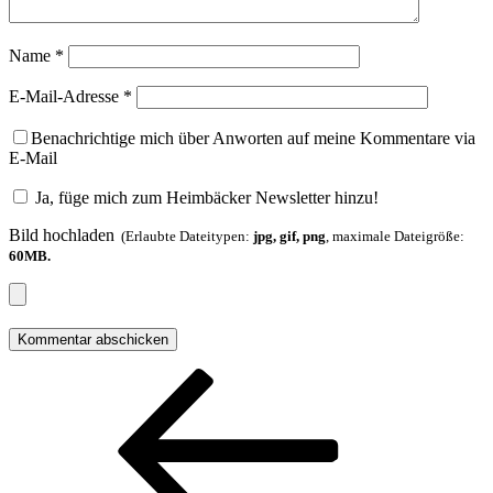
Name
*
E-Mail-Adresse
*
Benachrichtige mich über Anworten auf meine Kommentare via
E-Mail
Ja, füge mich zum Heimbäcker Newsletter hinzu!
Bild hochladen
(Erlaubte Dateitypen:
jpg, gif, png
, maximale Dateigröße:
60MB.
Beitragsnavigation
Vorheriger
Beitrag