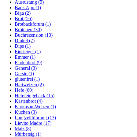
Ausrüstung
(5)
Back App
(1)
Biga
(2)
Brot
(56)
Brotbackforum
(1)
Brötchen
(30)
Buchrezension
(13)
Dinkel
(7)
Dips
(1)
Einsteiger
(1)
Emmer
(1)
Fladenbrot
(9)
General
(3)
Gerste
(1)
glutenfrei
(1)
Hartweizen
(2)
Hefe
(60)
Hefefeingebäck
(15)
Kastenbrot
(4)
Khorasan-Weizen
(1)
Kuchen
(3)
Langzeitführung
(13)
Lievito Madre
(17)
Malz
(8)
Mürbeteig
(1)