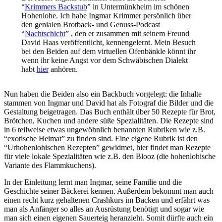
“
Krimmers Backstub
” in Untermünkheim im schönen
Hohenlohe. Ich habe Ingmar Krimmer persönlich über
den genialen Brotback- und Genuss-Podcast
“
Nachtschicht
” , den er zusammen mit seinem Freund
David Haas veröffentlicht, kennengelernt. Mein Besuch
bei den Beiden auf dem virtuellen Ofenbänkle könnt ihr
wenn ihr keine Angst vor dem Schwäbischen Dialekt
habt
hier
anhören.
Nun haben die Beiden also ein Backbuch vorgelegt: die Inhalte
stammen von Ingmar und David hat als Fotograf die Bilder und die
Gestaltung beigetragen. Das Buch enthält über 50 Rezepte für Brot,
Brötchen, Kuchen und andere süße Spezialitäten. Die Rezepte sind
in 6 teilweise etwas ungewöhnlich benannten Rubriken wie z.B.
“exotische Heimat” zu finden sind. Eine eigene Rubrik ist den
“Urhohenlohischen Rezepten” gewidmet, hier findet man Rezepte
für viele lokale Spezialitäten wie z.B. den Blooz (die hohenlohische
Variante des Flammkuchens).
In der Einleitung lernt man Ingmar, seine Familie und die
Geschichte seiner Bäckerei kennen. Außerdem bekommt man auch
einen recht kurz gehaltenen Crashkurs im Backen und erfährt was
man als Anfänger so alles an Ausrüstung benötigt und sogar wie
man sich einen eigenen Sauerteig heranzieht. Somit dürfte auch ein