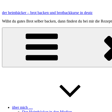
Zum
Inhalt
der heimbäcker – brot backen und brotbackkurse in deutz
springen
Willst du gutes Brot selber backen, dann findest du bei mir die Reze
über mich …
Der Heimbäcker in den Medien