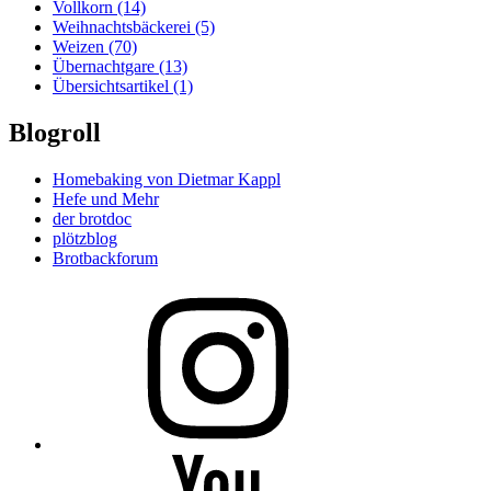
Vollkorn
(14)
Weihnachtsbäckerei
(5)
Weizen
(70)
Übernachtgare
(13)
Übersichtsartikel
(1)
Blogroll
Homebaking von Dietmar Kappl
Hefe und Mehr
der brotdoc
plötzblog
Brotbackforum
Folge
mir
auf
Instagram
Folge
mir