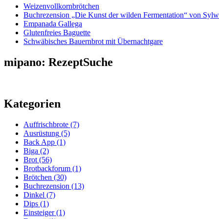
Weizenvollkornbrötchen
Buchrezension „Die Kunst der wilden Fermentation“ von Sylw
Empanada Gallega
Glutenfreies Baguette
Schwäbisches Bauernbrot mit Übernachtgare
mipano: RezeptSuche
Kategorien
Auffrischbrote
(7)
Ausrüstung
(5)
Back App
(1)
Biga
(2)
Brot
(56)
Brotbackforum
(1)
Brötchen
(30)
Buchrezension
(13)
Dinkel
(7)
Dips
(1)
Einsteiger
(1)