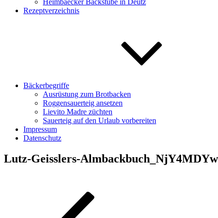
Heimbaecker Backstube in Deutz
Rezeptverzeichnis
Bäckerbegriffe
Ausrüstung zum Brotbacken
Roggensauerteig ansetzen
Lievito Madre züchten
Sauerteig auf den Urlaub vorbereiten
Impressum
Datenschutz
Lutz-Geisslers-Almbackbuch_NjY4MDYw
Beitragsnavigation
Vorheriger
Beitrag