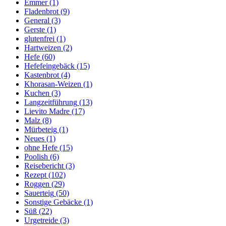
Emmer
(1)
Fladenbrot
(9)
General
(3)
Gerste
(1)
glutenfrei
(1)
Hartweizen
(2)
Hefe
(60)
Hefefeingebäck
(15)
Kastenbrot
(4)
Khorasan-Weizen
(1)
Kuchen
(3)
Langzeitführung
(13)
Lievito Madre
(17)
Malz
(8)
Mürbeteig
(1)
Neues
(1)
ohne Hefe
(15)
Poolish
(6)
Reisebericht
(3)
Rezept
(102)
Roggen
(29)
Sauerteig
(50)
Sonstige Gebäcke
(1)
Süß
(22)
Urgetreide
(3)